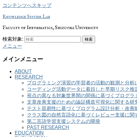
コンテンツへスキップ
Knowledge System Lab
Faculty of Informatics, Shizuoka University
検索対象:
検索
メニュー
メインメニュー
ABOUT
RESEARCH
プログラミング演習の学習者の活動の観測と分析
コーディング活動データに着目した早期リスク推
視点の異なる対象世界間の関係に基づくプログラ
文章改善支援のための論証構造可視化に関する研
テスト容易性に基づくプログラム設計分析・改善
クラス図の自然言語化に基づくレビュー支援に関
第二言語学習支援システムの開発
PAST RESEARCH
EDUCATION