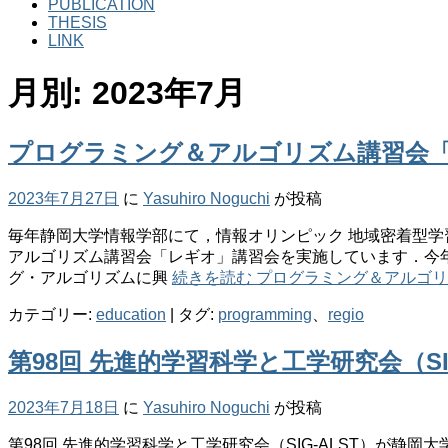
PUBLICATION
THESIS
LINK
月別: 2023年7月
プログラミング＆アルゴリズム講習会
2023年7月27日
に
Yasuhiro Noguchi
が投稿
毎年静岡大学情報学部にて，情報オリンピック 地域密着型
アルゴリズム講習会「レギオ」講習会を実施しています．今
グ・アルゴリズムに興
続きを読む
プログラミング＆アルゴリ
カテゴリー:
education
|
タグ:
programming
、
regio
第98回 先進的学習科学と工学研究会（SIG
2023年7月18日
に
Yasuhiro Noguchi
が投稿
第98回 先進的学習科学と工学研究会（SIG-ALST）が静