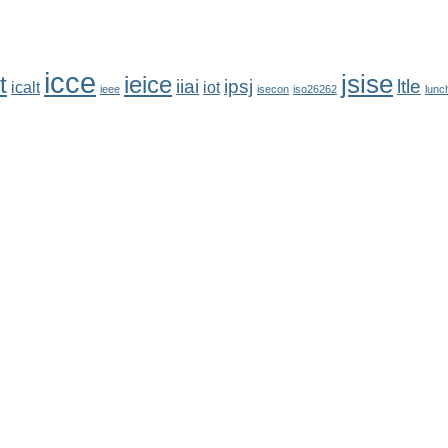
icce
jsise
t
ieice
iiai
ipsj
ltle
icalt
iot
ieee
isecon
iso26262
lunc