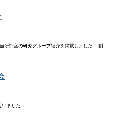
介
 に当研究室の研究グループ紹介を掲載しました． 創
会
行いました．