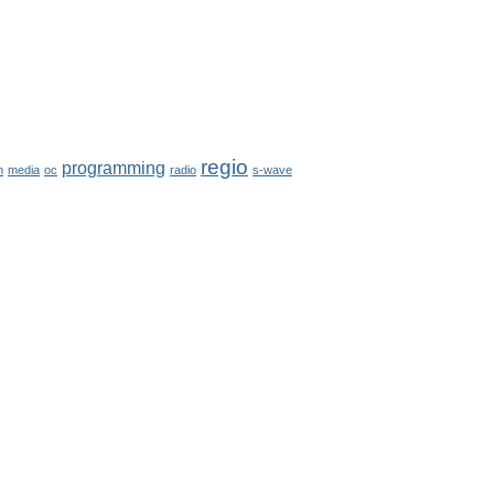
regio
programming
h
media
oc
radio
s-wave