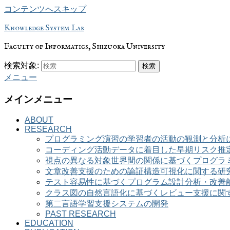
コンテンツへスキップ
Knowledge System Lab
Faculty of Informatics, Shizuoka University
検索対象:
検索
メニュー
メインメニュー
ABOUT
RESEARCH
プログラミング演習の学習者の活動の観測と分析
コーディング活動データに着目した早期リスク推
視点の異なる対象世界間の関係に基づくプログラ
文章改善支援のための論証構造可視化に関する研
テスト容易性に基づくプログラム設計分析・改善
クラス図の自然言語化に基づくレビュー支援に関
第二言語学習支援システムの開発
PAST RESEARCH
EDUCATION