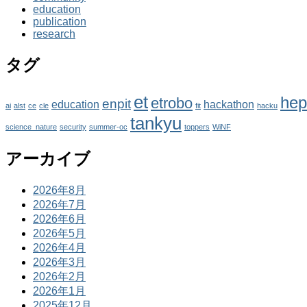
education
publication
research
タグ
et
hep
etrobo
enpit
education
hackathon
ai
alst
ce
cle
fit
hacku
tankyu
science_nature
security
summer-oc
toppers
WiNF
アーカイブ
2026年8月
2026年7月
2026年6月
2026年5月
2026年4月
2026年3月
2026年2月
2026年1月
2025年12月