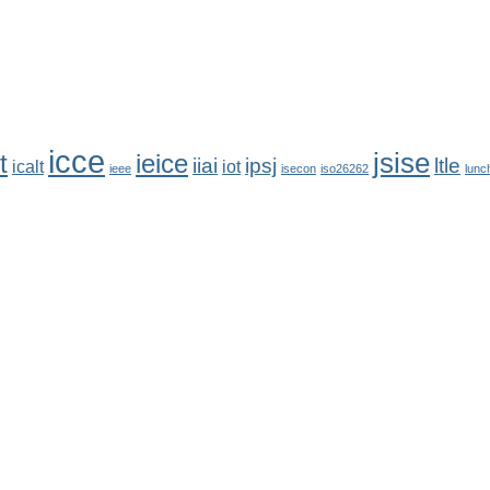
icce
jsise
t
ieice
iiai
ipsj
ltle
icalt
iot
ieee
isecon
iso26262
lunc