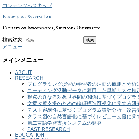
コンテンツへスキップ
Knowledge System Lab
Faculty of Informatics, Shizuoka University
検索対象:
検索
メニュー
メインメニュー
ABOUT
RESEARCH
プログラミング演習の学習者の活動の観測と分析
コーディング活動データに着目した早期リスク推
視点の異なる対象世界間の関係に基づくプログラ
文章改善支援のための論証構造可視化に関する研
テスト容易性に基づくプログラム設計分析・改善
クラス図の自然言語化に基づくレビュー支援に関
第二言語学習支援システムの開発
PAST RESEARCH
EDUCATION