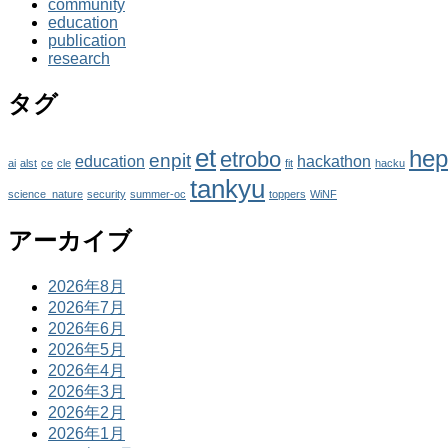
community
education
publication
research
タグ
et
hep
etrobo
enpit
education
hackathon
ai
alst
ce
cle
fit
hacku
tankyu
science_nature
security
summer-oc
toppers
WiNF
アーカイブ
2026年8月
2026年7月
2026年6月
2026年5月
2026年4月
2026年3月
2026年2月
2026年1月