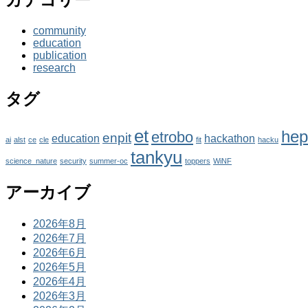
community
education
publication
research
タグ
et
hep
etrobo
enpit
education
hackathon
ai
alst
ce
cle
fit
hacku
tankyu
science_nature
security
summer-oc
toppers
WiNF
アーカイブ
2026年8月
2026年7月
2026年6月
2026年5月
2026年4月
2026年3月