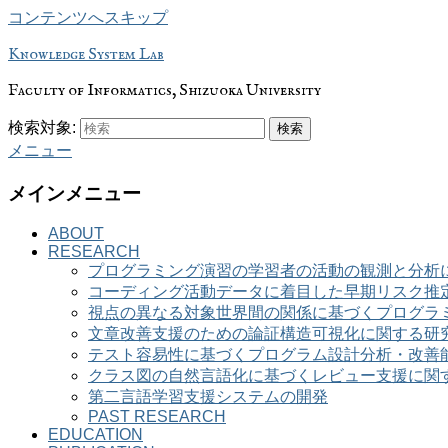
コンテンツへスキップ
Knowledge System Lab
Faculty of Informatics, Shizuoka University
検索対象:
検索
メニュー
メインメニュー
ABOUT
RESEARCH
プログラミング演習の学習者の活動の観測と分析
コーディング活動データに着目した早期リスク推
視点の異なる対象世界間の関係に基づくプログラ
文章改善支援のための論証構造可視化に関する研
テスト容易性に基づくプログラム設計分析・改善
クラス図の自然言語化に基づくレビュー支援に関
第二言語学習支援システムの開発
PAST RESEARCH
EDUCATION