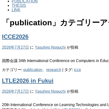
PUBLICATION
THESIS
LINK
「
publication
」カテゴリーア
ICCE2026
2026年7月27日
に
Yasuhiro Noguchi
が投稿
国際会議 34th International Conference on Computers i
カテゴリー:
publication
、
research
|
タグ:
icce
LTLE2026 in Fukui
2026年7月17日
に
Yasuhiro Noguchi
が投稿
20th International Conference on Learning Technologies 