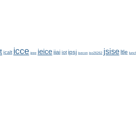
icce
jsise
t
ieice
iiai
ipsj
ltle
icalt
iot
ieee
isecon
iso26262
lunc