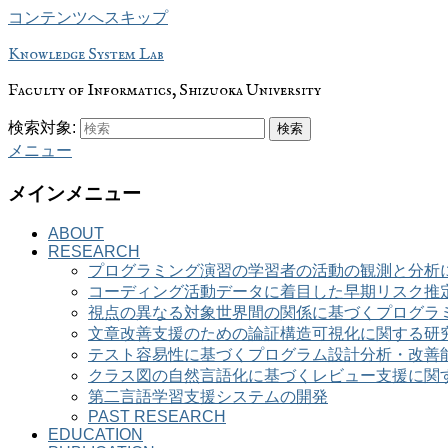
コンテンツへスキップ
Knowledge System Lab
Faculty of Informatics, Shizuoka University
検索対象:
検索
メニュー
メインメニュー
ABOUT
RESEARCH
プログラミング演習の学習者の活動の観測と分析
コーディング活動データに着目した早期リスク推
視点の異なる対象世界間の関係に基づくプログラ
文章改善支援のための論証構造可視化に関する研
テスト容易性に基づくプログラム設計分析・改善
クラス図の自然言語化に基づくレビュー支援に関
第二言語学習支援システムの開発
PAST RESEARCH
EDUCATION