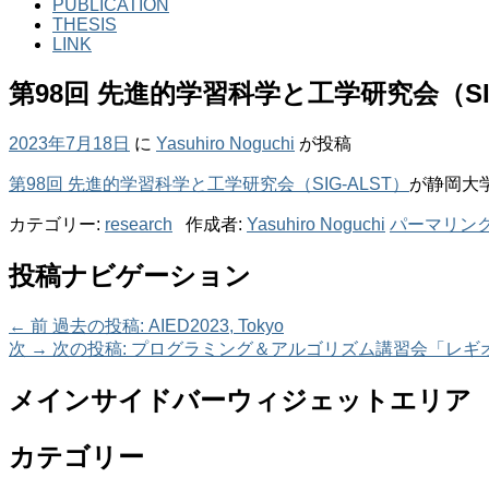
PUBLICATION
THESIS
LINK
第98回 先進的学習科学と工学研究会（SIG
2023年7月18日
に
Yasuhiro Noguchi
が投稿
第98回 先進的学習科学と工学研究会（SIG-ALST）
が静岡大
カテゴリー:
research
作成者:
Yasuhiro Noguchi
パーマリン
投稿ナビゲーション
←
前
過去の投稿:
AIED2023, Tokyo
次
→
次の投稿:
プログラミング＆アルゴリズム講習会「レギ
メインサイドバーウィジェットエリア
カテゴリー