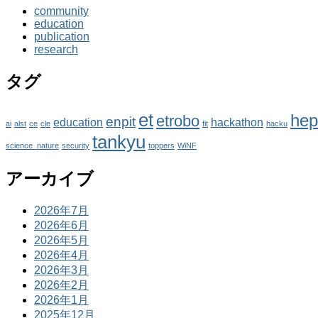
community
education
publication
research
タグ
et
hep
etrobo
enpit
education
hackathon
ai
alst
ce
cle
fit
hacku
tankyu
science_nature
security
toppers
WiNF
アーカイブ
2026年7月
2026年6月
2026年5月
2026年4月
2026年3月
2026年2月
2026年1月
2025年12月