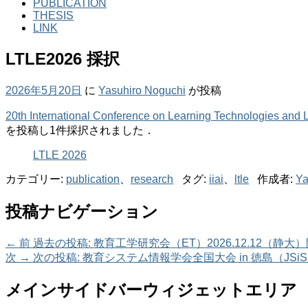
PUBLICATION
THESIS
LINK
LTLE2026 採択
2026年5月20日
に
Yasuhiro Noguchi
が投稿
20th International Conference on Learning Technologies and
を投稿し1件採択されました．
LTLE 2026
カテゴリー:
publication
、
research
タグ:
iiai
、
ltle
作成者:
Ya
投稿ナビゲーション
←
前
過去の投稿:
教育工学研究会（ET）2026.12.12（静大
次
→
次の投稿:
教育システム情報学会全国大会 in 徳島（JSiSE
メインサイドバーウィジェットエリア