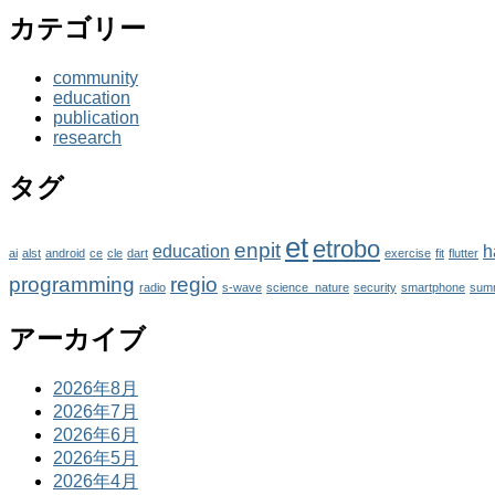
カテゴリー
community
education
publication
research
タグ
et
etrobo
enpit
education
h
ai
alst
android
ce
cle
dart
exercise
fit
flutter
programming
regio
radio
s-wave
science_nature
security
smartphone
sum
アーカイブ
2026年8月
2026年7月
2026年6月
2026年5月
2026年4月