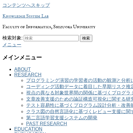
コンテンツへスキップ
Knowledge System Lab
Faculty of Informatics, Shizuoka University
検索対象:
検索
メニュー
メインメニュー
ABOUT
RESEARCH
プログラミング演習の学習者の活動の観測と分析
コーディング活動データに着目した早期リスク推
視点の異なる対象世界間の関係に基づくプログラ
文章改善支援のための論証構造可視化に関する研
テスト容易性に基づくプログラム設計分析・改善
クラス図の自然言語化に基づくレビュー支援に関
第二言語学習支援システムの開発
PAST RESEARCH
EDUCATION