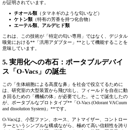
が証明されています。
チオール類
（タマネギのような匂いなど）
ケトン類
（特有の芳香を持つ化合物）
エーテル類、アルデヒド類
これは、この技術が「特定の匂い専用」ではなく、デジタル
嗅覚における**「汎用アダプター」**として機能することを
意味しています。
5. 実用化への布石：ポータブルデバイ
ス「O-Vacs」の誕生
この「生体細胞による高度な鼻」を社会で役立てるために
は、研究室の大型装置から飛び出し、フィールドを自在に動
き回るための「機械の体」が必要でした。そこで誕生したの
が、ポータブルなプロトタイプ**「O-Vacs (Odorant VACuum
and dissolution System)」**です。
O-Vacsは、小型ファン、ホース、アトマイザー、コントロー
ラーというシンプルな構成ながら、極めて高い信頼性を誇り