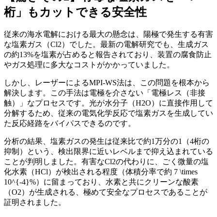
桁」もカットできる安全性
従来の海水電解における最大の懸念は、陽極で発生する有害
な塩素ガス（Cl2）でした。最新の電解研究でも、生成ガス
の約13%を塩素が占めると報告されており、装置の腐食防止
やガス処理に多大なコストがかかっていました。
しかし、レーザーによるMPI-WS法は、この問題を根本から
解決します。この手法は電極を介さない「電極レス（非接
触）」なプロセスです。光が水分子（H2O）に直接作用して
分解するため、従来の電気化学反応で塩素ガスを生成してい
た反応経路をバイパスできるのです。
分析の結果、塩素ガスの発生は従来比で約1万分の1（4桁の
抑制）という、検出限界に近いレベルまで抑え込まれている
ことが判明しました。有害なCl2の代わりに、ごく微量の塩
化水素（HCl）が検出される程度（体積分率で約 7 \times
10^{-4}%）に留まっており、水素と共にクリーンな酸素
（O2）が生成される、極めて安全なプロセスであることが
証明されました。