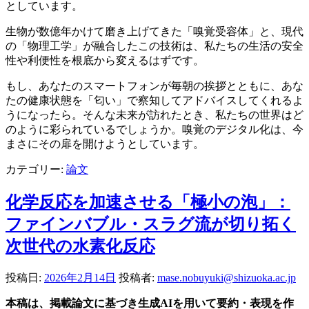
としています。
生物が数億年かけて磨き上げてきた「嗅覚受容体」と、現代
の「物理工学」が融合したこの技術は、私たちの生活の安全
性や利便性を根底から変えるはずです。
もし、あなたのスマートフォンが毎朝の挨拶とともに、あな
たの健康状態を「匂い」で察知してアドバイスしてくれるよ
うになったら。そんな未来が訪れたとき、私たちの世界はど
のように彩られているでしょうか。嗅覚のデジタル化は、今
まさにその扉を開けようとしています。
カテゴリー:
論文
化学反応を加速させる「極小の泡」：
ファインバブル・スラグ流が切り拓く
次世代の水素化反応
投稿日:
2026年2月14日
投稿者:
mase.nobuyuki@shizuoka.ac.jp
本稿は、掲載論文に基づき生成AIを用いて要約・表現を作