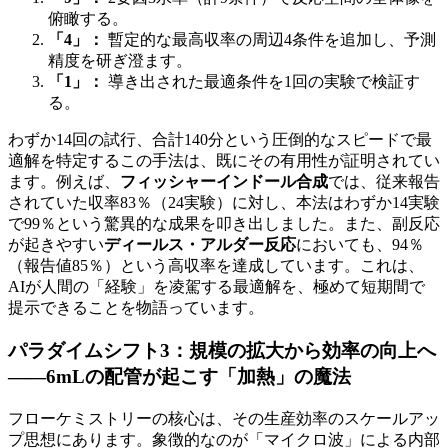
俯瞰する。
「4」：
暫定的な最高収率の周辺4条件を追加し、予測
精度を研ぎ澄ます。
「1」：
導き出された最適条件を1回の実験で検証す
る。
わずか14回の試行、合計140分という圧倒的なスピードで最
適解を特定するこの手法は、既にその有用性が証明されてい
ます。例えば、
フィッシャーインドール合成
では、従来報告
されていた収率83％（24実験）に対し、本法はわずか14実験
で99％という驚異的な成果を叩き出しました。また、副反応
が起きやすい
ディールス・アルダー反応
においても、94％
（報告値85％）という高収率を達成しています。これは、
AIが人間の「経験」を凌駕する最適解を、極めて短期間で
提示できることを物語っています。
パラダイムシフト3：規模の拡大から効率の向上へ
——6mLの配管が起こす「加熱」の魔法
フローケミストリーの核心は、その生産効率のスケールアッ
プ思想にあります。象徴的なのが「マイクロ波」による内部