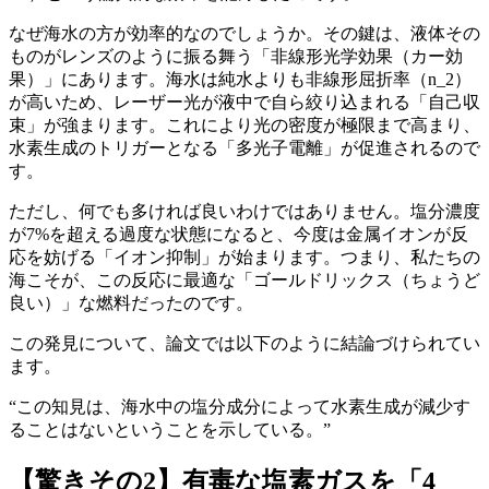
なぜ海水の方が効率的なのでしょうか。その鍵は、液体その
ものがレンズのように振る舞う「非線形光学効果（カー効
果）」にあります。海水は純水よりも非線形屈折率（n_2）
が高いため、レーザー光が液中で自ら絞り込まれる「自己収
束」が強まります。これにより光の密度が極限まで高まり、
水素生成のトリガーとなる「多光子電離」が促進されるので
す。
ただし、何でも多ければ良いわけではありません。塩分濃度
が7%を超える過度な状態になると、今度は金属イオンが反
応を妨げる「イオン抑制」が始まります。つまり、私たちの
海こそが、この反応に最適な「ゴールドリックス（ちょうど
良い）」な燃料だったのです。
この発見について、論文では以下のように結論づけられてい
ます。
“この知見は、海水中の塩分成分によって水素生成が減少す
ることはないということを示している。”
【驚きその2】有毒な塩素ガスを「4