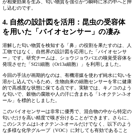
が相乗効果を生み、匂い物質を強引かつ瞬時に水の中へと押
し込むのです。
4. 自然の設計図を活用：昆虫の受容体
を用いた「バイオセンサー」の凄み
溶解した匂い物質を検知する「鼻」の役割を果たすのは、人
工物ではなく、自然界の設計図を応用した「バイオセンサ
ー」です。研究チームは、ショウジョウバエの嗅覚受容体を
発現させた「Sf21細胞（Or13a細胞）」を利用しました。
今回の手法が画期的なのは、有機溶媒を使わず純水に匂いを
溶かし込んでいるため、生物由来の細胞センサーを常に健康
的で高感度な状態に保てる点です。実験では、キノコのよう
な匂いで、穀物の腐敗や人の汗に含まれる「1-オクテン-3-オ
ール」を標的としました。
このバイオセンサーは非常に優秀で、混合物の中から特定の
匂いだけを高い精度で嗅ぎ分けることができます。さらに、
このシステムは1-オクテン-3-オールだけでなく、以下のよう
な多様な化学グループ（VOC）に対しても有効であること