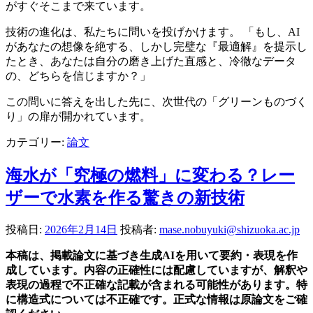
がすぐそこまで来ています。
技術の進化は、私たちに問いを投げかけます。 「もし、AI
があなたの想像を絶する、しかし完璧な『最適解』を提示し
たとき、あなたは自分の磨き上げた直感と、冷徹なデータ
の、どちらを信じますか？」
この問いに答えを出した先に、次世代の「グリーンものづく
り」の扉が開かれています。
カテゴリー:
論文
海水が「究極の燃料」に変わる？レー
ザーで水素を作る驚きの新技術
投稿日:
2026年2月14日
投稿者:
mase.nobuyuki@shizuoka.ac.jp
本稿は、掲載論文に基づき生成AIを用いて要約・表現を作
成しています。内容の正確性には配慮していますが、解釈や
表現の過程で不正確な記載が含まれる可能性があります。特
に構造式については不正確です。正式な情報は原論文をご確