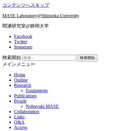
コンテンツへスキップ
MASE Laboratory@Shizuoka University
間瀬研究室@静岡大学
Facebook
Twitter
Instagram
検索開始
メインメニュー
Home
Outline
Research
Equipments
Publications
People
Nobuyuki MASE
Collaboration
Links
Q&A
Access