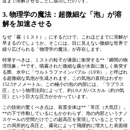
度まで溶解させることに成功したのです。
3. 物理学の魔法：超微細な「泡」が溶
解を加速させる
なぜ「霧（ミスト）」にするだけで、これほどまでに溶解が
早まるのでしょうか。そこには、目に見えない微細な世界で
繰り広げられる「物理学の魔法」が存在します。
特筆すべきは、ミストの粒子が液面に衝突する**「瞬間の物
理現象」**です。噴霧された微細な霧が水面に激しく衝突す
る際、水中に「ウルトラファインバブル（UFB）」と呼ばれ
る超微細な気泡が生成されます。この気泡の直径はわずか
152.5ナノメートル。この極小の泡の内部には、「ラプラス
圧」という物理法則によって、約1.9メガパスカル（約19気
圧）という巨大な圧力がかかっています。
この技術の驚くべき点は、装置全体は**「常圧（大気圧）」
**の下で作動しているにもかかわらず、泡の内部というナノ
スケールの空間だけでこの超高圧を実現していることです。
この局所的な高圧と、霧化によって飛躍的に増大した表面積