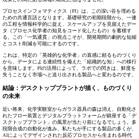
プロセスインフォマティクス（PI）は、この深い谷を埋める
ための共通言語となります。基礎研究の初期段階から、一連
の工程を情報科学的に捉え、スケールアップを見据えたデー
タ（プロセス化学者の知見をコード化したもの）を蓄積す
る。この「一気通貫」の視点こそが、開発期間の劇的な短縮
とコスト削減を可能にするのです。
これは、特定の「英雄的な化学者」の直感に頼るものづくり
から、データによる連続性を備えた「組織的な知」への移行
を意味します。PIの活用によって、ラボでの閃きは、鮮度を
失うことなく市場へと送り出される製品へと変わるのです。
結論：デスクトッププラントが描く、ものづくり
の未来
近い将来、化学実験室からガラス器具の森は消え、自動化さ
れたフロー装置とデジタルプラットフォームが鎮座する「デ
スクトッププラント」の風景が当たり前になるでしょう。多
段階合成の自動化が進み、私たちが手にする製品の多くが、
AIによってデザインされた反応プロセスから生まれる時代