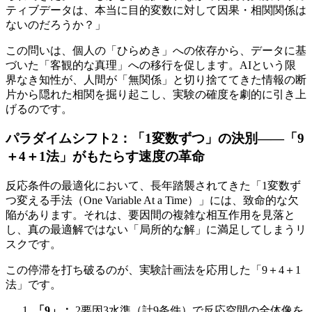
ティブデータは、本当に目的変数に対して因果・相関関係は
ないのだろうか？」
この問いは、個人の「ひらめき」への依存から、データに基
づいた「客観的な真理」への移行を促します。AIという限
界なき知性が、人間が「無関係」と切り捨ててきた情報の断
片から隠れた相関を掘り起こし、実験の確度を劇的に引き上
げるのです。
パラダイムシフト2：「1変数ずつ」の決別——「9
＋4＋1法」がもたらす速度の革命
反応条件の最適化において、長年踏襲されてきた「1変数ず
つ変える手法（One Variable At a Time）」には、致命的な欠
陥があります。それは、要因間の複雑な相互作用を見落と
し、真の最適解ではない「局所的な解」に満足してしまうリ
スクです。
この停滞を打ち破るのが、実験計画法を応用した「9＋4＋1
法」です。
「9」：
2要因3水準（計9条件）で反応空間の全体像を