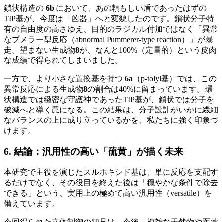
鎖状構造の
6b
において、あの頼もしい盾であったはずの
TIP基が、今度は「凶器」へと変貌したのです。鎖状分子特
有の自由度の高さゆえ、目的のラジカル付加ではなく「異常
なプメラー型反応（abnormal Pummerer-type reaction）」が暴
走。望まない生成物
8
が、なんと100%（定量的）という皮肉
な成績で得られてしまいました。
一方で、より小さな置換基を持つ
6a
（p-tolyl基）では、この
異常反応による生成物
8
の割合は40%に留まっています。環
状構造では緻密な守護神であったTIP基が、鎖状では分子を
破滅へと導く罠になる。この結果は、分子設計がいかに繊細
なバランスの上に成り立っているかを、私たちに強く印象づ
けます。
6. 結論：汎用性の高い「硫黄」が描く未来
本研究で主役を演じたスルホキシド基は、単に反応を支配す
るだけでなく、その役目を終えた後は「穏やかな条件で除去
できる」という、実用上の極めて高い汎用性（versatile）を
備えています。
今回得られた立体制御の知見は、今後、複雑な天然物や医薬