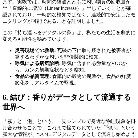
ます。実験では、時間の経過とともに匂い物質の回収量が
**「直線的に増加（Linear Increase）」**していくことが確
認されており、一時的な検知ではなく、連続的で安定したモ
ニタリングが可能であることを証明しました。
この「持ち運べるデジタルの鼻」は、私たちの生活を劇的に
変える可能性を秘めています。
災害現場での救助:
瓦礫の下に取り残された被害者が
発するわずかな匂いを非侵襲的に検知。
呼気による病気診断:
呼気に含まれる微量なVOCか
ら、ガンの初期症状などを察知。
食品の品質管理:
倉庫内の穀物の腐敗や、食品の鮮度
変化をリアルタイムで監視。
6. 結び：香りがデータとして流通する
世界へ
「霧」と「泡」という、一見シンプルで身近な物理現象を掛
け合わせることで、これまで捨てられていた「匂い」という
膨大な情報が、ついにデジタルデータとして流通し始めよう