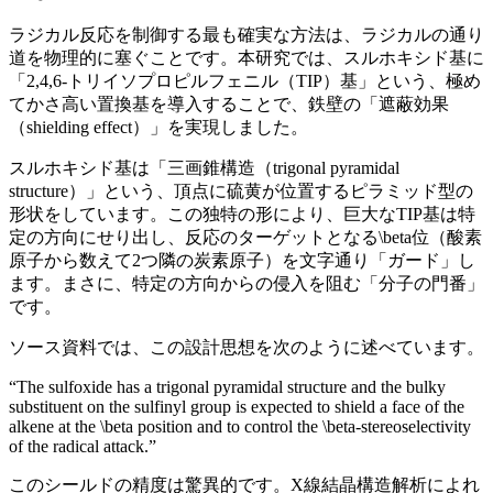
ラジカル反応を制御する最も確実な方法は、ラジカルの通り
道を物理的に塞ぐことです。本研究では、スルホキシド基に
「2,4,6-トリイソプロピルフェニル（TIP）基」という、極め
てかさ高い置換基を導入することで、鉄壁の「遮蔽効果
（shielding effect）」を実現しました。
スルホキシド基は「三画錐構造（trigonal pyramidal
structure）」という、頂点に硫黄が位置するピラミッド型の
形状をしています。この独特の形により、巨大なTIP基は特
定の方向にせり出し、反応のターゲットとなる\beta位（酸素
原子から数えて2つ隣の炭素原子）を文字通り「ガード」し
ます。まさに、特定の方向からの侵入を阻む「分子の門番」
です。
ソース資料では、この設計思想を次のように述べています。
“The sulfoxide has a trigonal pyramidal structure and the bulky
substituent on the sulfinyl group is expected to shield a face of the
alkene at the \beta position and to control the \beta-stereoselectivity
of the radical attack.”
このシールドの精度は驚異的です。X線結晶構造解析によれ