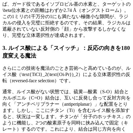
ば、ガード役であるイソプロピル基の水素と、ターゲットの
\beta位水素との距離はわずか2.74 Å（オングストローム）。
この1ミリの1千万分の1にも満たない極微小な隙間が、ラジ
カルの侵入を完璧に拒絶するのです。その結果、ラジカルは
遮蔽されていない反対側の「顔」から攻撃するしかなくな
り、完璧な立体選択性が達成されます。
3. ルイス酸による「スイッチ」：反応の向きを180
度変える魔法
さらにこの技術を魔法のごとき芸術へと高めているのが、ル
イス酸（\text{TiCl}_2(\text{Oi-Pr})_2）による立体選択性の反
転（reversed-face selection）です。
通常、ルイス酸がない状態では、硫黄—酸素（S-O）結合と
カルボニル（C=O）結合は、互いに反発し合って反対方向を
向く「アンチペリプラナー（antiperiplanar）」な配置をとり
ます。しかし、ここにチタン（Ti）を含むルイス酸を添加す
ると、状況は一変します。チタンが「分子のホッチキス」の
ように機能し、2つの酸素原子を同時に挟み込んで固定（キ
レート）するのです。これにより、結合は同じ方向を向く