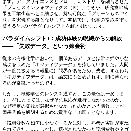
ます。データサイエンスとフローケミストリーを融合させた
「プロセスインフォマティクス（PI）」こそが、研究室の成
果を工業生産へと直結させ、持続可能な「グリーンものづく
り」を実現する鍵となります。本稿では、化学の常識を塗り
替える5つのパラダイムシフトを解き明かします。
パラダイムシフト1：成功体験の呪縛からの解放
——「失敗データ」という錬金術
従来の有機化学において、価値あるデータとは常に鮮やかな
成功を収めた「ポジティブデータ」を指していました。人間
が一度に扱える情報量には限界があるため、失敗、すなわち
「ネガティブデータ」は、論文にも公表されず、闇に葬られ
るのが常識だったのです。
しかし、機械学習のレンズを通すと、この景色は一変しま
す。AIにとっては、なぜその反応が進行しなかったのか、
なぜ特定の変数が選択されなかったのかという情報こそが、
因果関係を解明するための貴重な「地図」となります。
「説明変数を如何に少なくするかに対し、熟考と実証が重ね
られてきた。……しかし、選択されなかった説明変数やネガ