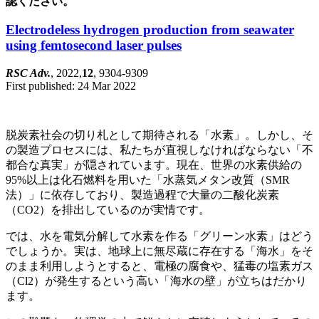
認ください。
Electrodeless hydrogen production from seawater
using femtosecond laser pulses
RSC Adv.
, 2022,
12
, 9304-9309
First published: 24 Mar 2022
脱炭素社会の切り札として期待される「水素」。しかし、そ
の製造プロセスには、私たちが直視しなければならない「不
都合な真実」が隠されています。現在、世界の水素供給の
95%以上は化石燃料を用いた「水蒸気メタン改質（SMR
法）」に依存しており、製造過程で大量の二酸化炭素
（CO2）を排出しているのが実情です。
では、水を電気分解して水素を作る「グリーン水素」はどう
でしょうか。実は、地球上に無尽蔵に存在する「海水」をそ
のまま利用しようとすると、電極の腐食や、猛毒の塩素ガス
（Cl2）が発生するという高い「海水の壁」が立ちはだかり
ます。