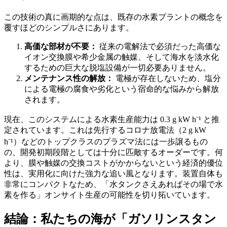
この技術の真に画期的な点は、既存の水素プラントの概念を
覆すほどのシンプルさにあります。
高価な部材が不要：
従来の電解法で必須だった高価な
イオン交換膜や希少金属の触媒、そして海水を淡水化
するための巨大な脱塩設備が一切必要ありません。
メンテナンス性の解放：
電極が存在しないため、塩分
による電極の腐食や劣化という宿命的な悩みから解放
されます。
現在、このシステムによる水素生産能力は 0.3 g kW h⁻¹ と推
定されています。これは先行するコロナ放電法（2 g kW
h⁻¹）などのトップクラスのプラズマ法には一歩譲るもの
の、開発初期段階としては十分に匹敵するオーダーです。何
より、膜や触媒の交換コストがかからないという経済的優位
性は、実用化に向けた強力な追い風となります。装置自体も
非常にコンパクトなため、「水タンクさえあればその場で水
素を作る」オンサイト生産の可能性を切り拓いています。
結論：私たちの海が「ガソリンスタン