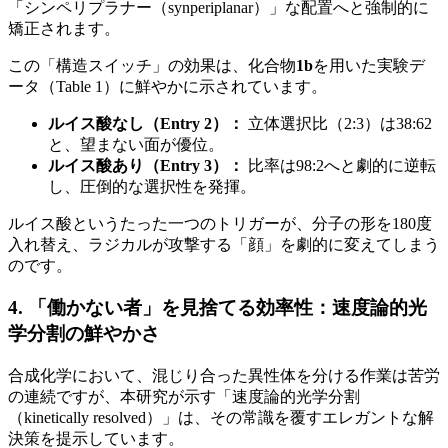
「シンペリプラナー（synperiplanar）」な配置へと強制的に
矯正されます。
この「構造スイッチ」の効果は、化合物
1b
を用いた実験デ
ータ（Table 1）に鮮やかに示されています。
ルイス酸なし（Entry 2）：
立体選択比（2:3）は38:62
と、望まない面が優位。
ルイス酸あり（Entry 3）：
比率は98:2へと劇的に逆転
し、圧倒的な選択性を発揮。
ルイス酸というたった一つのトリガーが、分子の形を180度
入れ替え、ラジカルが攻撃する「顔」を劇的に変えてしまう
のです。
4. 「働かない者」を見捨てる効率性：速度論的光
学分割の鮮やかさ
合成化学において、混じり合った異性体を分ける作業は苦労
の連続ですが、本研究が示す「速度論的光学分割
（kinetically resolved）」は、その常識を覆すエレガントな解
決策を提示しています。