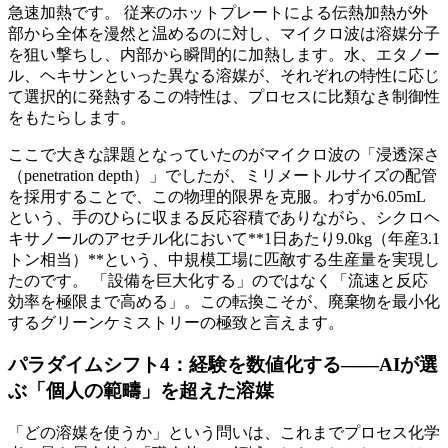
急速加熱です。 従来のホットプレートによる伝熱加熱が外
部から全体を漫然と温めるのに対し、マイクロ波は溶媒分子
を狙い撃ちし、内部から瞬間的に加熱します。水、エタノー
ル、ヘキサンといった異なる溶媒が、それぞれの特性に応じ
て選択的に発熱するこの特性は、プロセスに比類なき制御性
をもたらします。
ここで大きな課題となっていたのがマイクロ波の「浸透深さ
（penetration depth）」でしたが、ミリメートルサイズの配管
を採用することで、この物理的限界を克服。わずか6.05mL
という、手のひらに収まる反応容積でありながら、シクロヘ
キサノールのアセチル化において**1日あたり9.0kg（年産3.1
トン相当）**という、中規模工場に匹敵する生産量を実現し
たのです。 「設備を巨大化する」のではなく「流速と反応
効率を極限まで高める」。この転換こそが、廃棄物を最小化
するグリーンケミストリーの極致と言えます。
パラダイムシフト4：経験を数値化する——AIが選
ぶ「個人の範疇」を超えた溶媒
「どの溶媒を使うか」という問いは、これまでプロセス化学