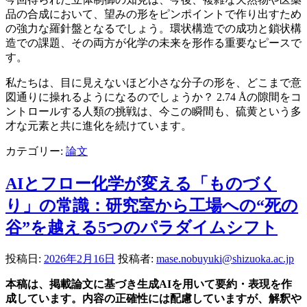
品の合成において、望みの形をピンポイントで作り出すため
の強力な羅針盤となるでしょう。環状構造での成功と鎖状構
造での課題、その両方が化学の未来を形作る重要なピースで
す。
私たちは、目に見えないほど小さな分子の形を、どこまで意
図通りに操れるようになるのでしょうか？ 2.74 Åの隙間をコ
ントロールする人類の挑戦は、今この瞬間も、硫黄という多
才な元素と共に進化を続けています。
カテゴリー:
論文
AIとフロー化学が変える「ものづく
り」の常識：研究室から工場への“死の
谷”を越える5つのパラダイムシフト
投稿日:
2026年2月16日
投稿者:
mase.nobuyuki@shizuoka.ac.jp
本稿は、掲載論文に基づき生成AIを用いて要約・表現を作
成しています。内容の正確性には配慮していますが、解釈や