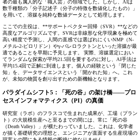
者の最も属人的な「職人芸」の領域でした。しかし、AIは
数千種類の「分子記述子（分子の特徴を数値化したもの）」
を用いて、溶媒を純粋な数値データとして処理します。
ここでの主役は、**サポートベクター回帰（SVR）**などの
高度なアルゴリズムです。SVRは非線形な化学現象を極めて
高い精度で予測し、人間の直感では選ばれにくいNMP（N-
メチル-2-ピロリドン）やγ-バレロラクトンといった溶媒が最
適であることを早期に予見します。 実際、溶媒選定におい
てランダムな探索が平均21.5回を要するのに対し、AI手法は
平均15.4回で正解に到達します。個人の経験という「閉じた
知」を、データサイエンスという「開かれた知」へ。これ
が、未知の物質を創り出すための新機軸となります。
パラダイムシフト5：「死の谷」の架け橋——プロ
セスインフォマティクス（PI）の真価
研究室（ラボ）のフラスコで生まれた成果が、工場（プラン
ト）の大規模生産へと至るまでの間には、常に「死の谷
（Death Valley）」が横たわっていました。これは、化学者
が描く基礎研究の理想と、エンジニアが直面する生産現場の
現実との間にある情報の断絶に他なりません。