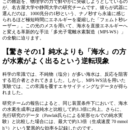
この難題を、物理学の力で鮮やかに突破しようとしているの
が、名古屋大学や静岡大学の研究チームです。彼らが武器に
選んだのは、1000兆分の1秒という、ナノ秒すら永遠に感じ
られるほど極短時間にエネルギーを凝縮した「フェムト秒レ
ーザー」。この光のメスを用いて、海水を直接エネルギーへ
と変える革新的な手法「多光子電離水素製造（MPI-WS）」
の全貌に迫ります。
【驚きその1】純水よりも「海水」の方
が水素がよく出るという逆転現象
科学の常識では、不純物（塩分）が多い海水は、反応を阻害
する厄介者とされてきました。しかし、MPI-WS法を用いた
実験では、この常識を覆すエキサイティングなデータが得ら
れました。
研究チームの報告によると、同じ装置条件下において、海水
の水素生成率は超純水と比較して約1.3倍に向上。さらに、
先行研究のデータ（Pawlak氏らによる矩形セルでの純水実
験）と比較した場合には、最大で約3.3倍（生成速度 70 mmol
h⁻¹）という驚異的な効率を記録したのです。