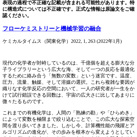
表現の過程で不正確な記載が含まれる可能性があります。特
に構造式については不正確です。正式な情報は原論文をご確
認ください。
フローケミストリーと機械学習の融合
ケミカルタイムス（関東化学）2022, 1, 263 (2022年1月)
現代の化学者が対峙しているのは、千億個を超える膨大な分
子ライブラリーという広大な海、そして一つの反応を最適化
するために絡み合う「無数の変数」という迷宮です。温度、
圧力、流量、触媒、そして溶媒の選択。これら複雑な要因が
織りなす化学反応の空間において、一人の研究者が一生をか
けて試行錯誤できる回数は、宇宙の広大さに比してあまりに
微々たるものです。
これまでの有機化学は、人間の「熟練の勘」や「ひらめき」
によって変数を極限まで絞り込むことで、この広大な探索空
間を渡り歩いてきました。しかし今、計算機性能の飛躍とア
ルゴリズムの進化が、その歩みを根本から変えようとしてい