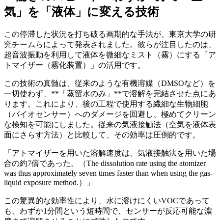
気」を「液体」に変える技術
この停滞した状況を打ち破る画期的な手法が、東京大学の研
究チームらによって発表されました。彼らが注目したのは、
超音波振動を利用して液体を微細なミスト（霧）にする「ア
トマイザー（霧化装置）」の活用です。
この技術の真髄は、従来のような有機溶媒（DMSOなど）を
一切使わず、**「蒸留水のみ」**で溶解を完結させた点にあ
ります。これにより、後の工程で使用する繊細な生物細胞
（バイオセンサー）へのダメージを回避し、極めてクリーン
な検知を可能にしました。従来の気液接触法（空気を液体表
面にさらす方法）と比較して、その効率は圧倒的です。
「アトマイザーを用いた溶解速度は、気液接触法を用いた場
合の約7倍であった。（The dissolution rate using the atomizer
was thus approximately seven times faster than when using the gas-
liquid exposure method.）」
この驚異的な効率性により、水に溶けにくいVOCであって
も、わずか1分間という短時間で、センサーが反応可能な濃