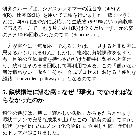
研究グループは、ジアステレオマーの混合物（
4(S)
と
4(R)
、比率69:31）を用いて実験を行いました。驚くべきこ
とに、
4(S)
は速やかに反応して生成物
5
を99%という高収率
で与える一方で、もう片方の
4(R)
は全く反応せず、元の姿
のまま100%回収されたのです（Scheme 2）。
一方が完全に「無反応」であることは、一見すると非効率に
思えるかもしれません。しかし、複雑な分離操作をせずと
も、目的の立体構造を持つものだけが勝手に製品へと変わ
り、残りはそのまま回収して再利用できる。この「働かない
者は追わない」潔さこそが、合成プロセスにおける「便利な
経路（convenient pathway）」となるのです。
5. 鎖状構造に潜む罠：なぜ「環状」でなければな
らなかったのか
科学の進歩は、時に「輝かしい失敗」からもたらされます。
環状エノンで完璧な成果を上げたこの「硫黄の盾」ですが、
鎖状（acyclic）のエノン（化合物
6
）に適用した際、予期せ
ぬドラマが起こりました。