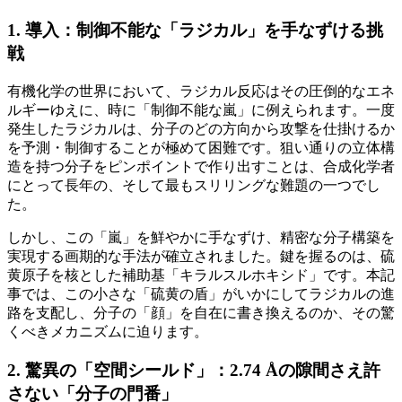
1. 導入：制御不能な「ラジカル」を手なずける挑
戦
有機化学の世界において、ラジカル反応はその圧倒的なエネ
ルギーゆえに、時に「制御不能な嵐」に例えられます。一度
発生したラジカルは、分子のどの方向から攻撃を仕掛けるか
を予測・制御することが極めて困難です。狙い通りの立体構
造を持つ分子をピンポイントで作り出すことは、合成化学者
にとって長年の、そして最もスリリングな難題の一つでし
た。
しかし、この「嵐」を鮮やかに手なずけ、精密な分子構築を
実現する画期的な手法が確立されました。鍵を握るのは、硫
黄原子を核とした補助基「キラルスルホキシド」です。本記
事では、この小さな「硫黄の盾」がいかにしてラジカルの進
路を支配し、分子の「顔」を自在に書き換えるのか、その驚
くべきメカニズムに迫ります。
2. 驚異の「空間シールド」：2.74 Åの隙間さえ許
さない「分子の門番」