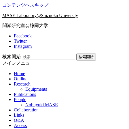
コンテンツへスキップ
MASE Laboratory@Shizuoka University
間瀬研究室@静岡大学
Facebook
Twitter
Instagram
検索開始
メインメニュー
Home
Outline
Research
Equipments
Publications
People
Nobuyuki MASE
Collaboration
Links
Q&A
Access