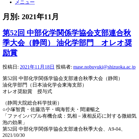
メニュー
月別: 2021年11月
第52回 中部化学関係学協会支部連合秋
季大会（静岡） 油化学部門 オレオ奨
励賞
投稿日:
2021年11月18日
投稿者:
mase.nobuyuki@shizuoka.ac.jp
第52回 中部化学関係学協会支部連合秋季大会（静岡）
油化学部門（日本油化学会東海支部）
オレオ奨励賞 授与式
（静岡大院総合科学技術）
○小塚智貴・佐藤浩平・鳴海哲夫・間瀬暢之
「ファインバブル有機合成：気相－液相反応に対する微細気
泡の効果」
第52回 中部化学関係学協会支部連合秋季大会、A9-04、
2021/10/30