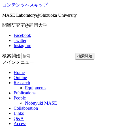
コンテンツへスキップ
MASE Laboratory@Shizuoka University
間瀬研究室@静岡大学
Facebook
Twitter
Instagram
検索開始
メインメニュー
Home
Outline
Research
Equipments
Publications
People
Nobuyuki MASE
Collaboration
Links
Q&A
Access