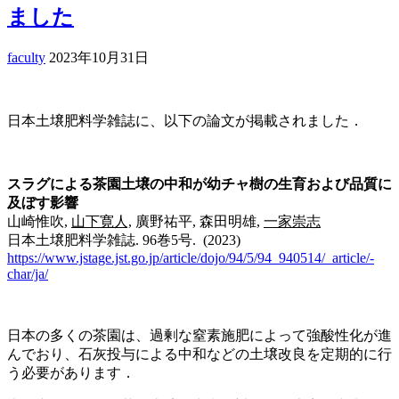
ました
faculty
2023年10月31日
日本土壌肥料学雑誌に、以下の論文が掲載されました．
スラグによる茶園土壌の中和が幼チャ樹の生育および品質に
及ぼす影響
山崎惟吹,
山下寛人,
廣野祐平, 森田明雄,
一家崇志
日本土壌肥料学雑誌. 96巻5号. (2023)
https://www.jstage.jst.go.jp/article/dojo/94/5/94_940514/_article/-
char/ja/
日本の多くの茶園は、過剰な窒素施肥によって強酸性化が進
んでおり、石灰投与による中和などの土壌改良を定期的に行
う必要があります．