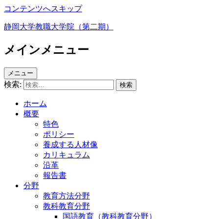
コンテンツへスキップ
静岡大学教職大学院（第二期）
メインメニュー
メニュー
検索:
ホーム
概要
特色
ポリシー
養成する人材像
カリキュラム
沿革
報告書
分野
教育方法分野
教科教育分野
国語教育（教科教育分野）