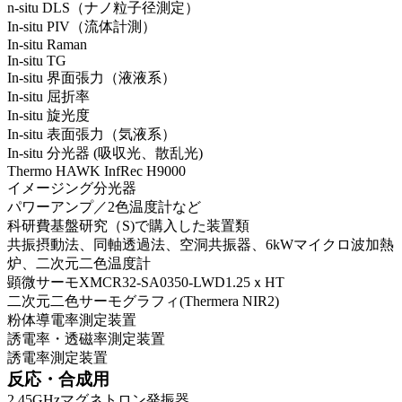
n-situ DLS（ナノ粒子径測定）
In-situ PIV（流体計測）
In-situ Raman
In-situ TG
In-situ 界面張力（液液系）
In-situ 屈折率
In-situ 旋光度
In-situ 表面張力（気液系）
In-situ 分光器 (吸収光、散乱光)
Thermo HAWK InfRec H9000
イメージング分光器
パワーアンプ／2色温度計など
科研費基盤研究（S)で購入した装置類
共振摂動法、同軸透過法、空洞共振器、6kWマイクロ波加熱
炉、二次元二色温度計
顕微サーモXMCR32-SA0350-LWD1.25ｘHT
二次元二色サーモグラフィ(Thermera NIR2)
粉体導電率測定装置
誘電率・透磁率測定装置
誘電率測定装置
反応・合成用
2.45GHzマグネトロン発振器