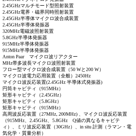
2.45GHzマルチモード型照射装置
2.45GHz電界・磁界同時照射装置
2.45GHz半導体マイクロ波合成装置
2.45GHz半導体発振器
320MHz電磁波照射装置
5.8GHz半導体発振器
915MHz半導体発振器
915MHz半導体発振器
Anton Paar マイクロ波リアクター
MHz帯多波長マイクロ波照射装置
フロー型マイクロ波合成装置（50 Wと200 W）
マイクロ波電力応用装置（全般）2450Hz
マイクロ波反応装置(2.45GHz 半導体式発振器)
円筒キャビティ（915MHz）
矩形キャビティ（2.45GHz）
矩形キャビティ（5.8GHz）
矩形キャビティ（915MHz）
高周波反応装置（27MHz, 200MHz) 、マイクロ波反応装置
（915MHz、2.45GHz、5.8GHz Q値の異なるキャビテ
ィ）、ミリ波反応装置（30GHz）、in situ 計測（ラマン・電
気化学・質量分析）