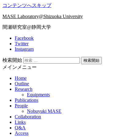
コンテンツへスキップ
MASE Laboratory@Shizuoka University
間瀬研究室@静岡大学
Facebook
Twitter
Instagram
検索開始
メインメニュー
Home
Outline
Research
Equipments
Publications
People
Nobuyuki MASE
Collaboration
Links
Q&A
Access