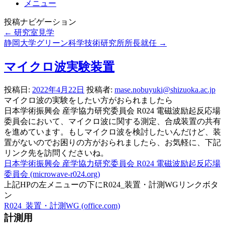
メニュー
投稿ナビゲーション
←
研究室見学
静岡大学グリーン科学技術研究所所長就任
→
マイクロ波実験装置
投稿日:
2022年4月22日
投稿者:
mase.nobuyuki@shizuoka.ac.jp
マイクロ波の実験をしたい方がおられましたら
日本学術振興会 産学協力研究委員会 R024 電磁波励起反応場
委員会において、マイクロ波に関する測定、合成装置の共有
を進めています。もしマイクロ波を検討したいんだけど、装
置がないのでお困りの方がおられましたら、お気軽に、下記
リンク先を訪問くださいね。
日本学術振興会 産学協力研究委員会 R024 電磁波励起反応場
委員会 (microwave-r024.org)
上記HPの左メニューの下にR024_装置・計測WGリンクボタ
ン
R024_装置・計測WG (office.com)
計測用