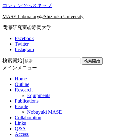
コンテンツへスキップ
MASE Laboratory@Shizuoka University
間瀬研究室@静岡大学
Facebook
Twitter
Instagram
検索開始
メインメニュー
Home
Outline
Research
Equipments
Publications
People
Nobuyuki MASE
Collaboration
Links
Q&A
Access