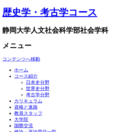
歴史学・考古学コース
静岡大学人文社会科学部社会学科
メニュー
コンテンツへ移動
ホーム
コース紹介
日本史分野
世界史分野
考古学分野
カリキュラム
資格と進路
教員スタッフ
大学院
国際交流
修論・卒論題目一覧