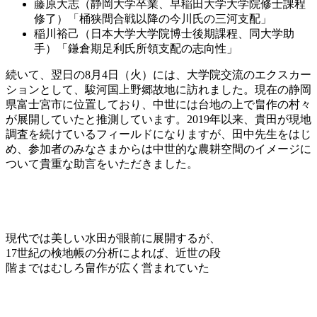
藤原大志（静岡大学卒業、早稲田大学大学院修士課程
修了）「桶狭間合戦以降の今川氏の三河支配」
稲川裕己（日本大学大学院博士後期課程、同大学助
手）「鎌倉期足利氏所領支配の志向性」
続いて、翌日の8月4日（火）には、大学院交流のエクスカー
ションとして、駿河国上野郷故地に訪れました。現在の静岡
県富士宮市に位置しており、中世には台地の上で畠作の村々
が展開していたと推測しています。2019年以来、貴田が現地
調査を続けているフィールドになりますが、田中先生をはじ
め、参加者のみなさまからは中世的な農耕空間のイメージに
ついて貴重な助言をいただきました。
現代では美しい水田が眼前に展開するが、
17世紀の検地帳の分析によれば、近世の段
階まではむしろ畠作が広く営まれていた