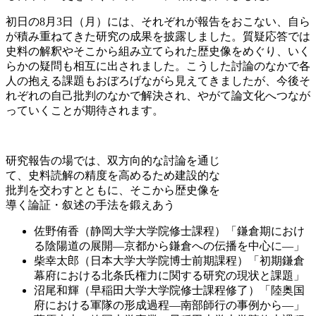
初日の8月3日（月）には、それぞれが報告をおこない、自ら
が積み重ねてきた研究の成果を披露しました。質疑応答では
史料の解釈やそこから組み立てられた歴史像をめぐり、いく
らかの疑問も相互に出されました。こうした討論のなかで各
人の抱える課題もおぼろげながら見えてきましたが、今後そ
れぞれの自己批判のなかで解決され、やがて論文化へつなが
っていくことが期待されます。
研究報告の場では、双方向的な討論を通じ
て、史料読解の精度を高めるため建設的な
批判を交わすとともに、そこから歴史像を
導く論証・叙述の手法を鍛えあう
佐野侑香（静岡大学大学院修士課程）「鎌倉期におけ
る陰陽道の展開―京都から鎌倉への伝播を中心に―」
柴幸太郎（日本大学大学院博士前期課程）「初期鎌倉
幕府における北条氏権力に関する研究の現状と課題」
沼尾和輝（早稲田大学大学院修士課程修了）「陸奥国
府における軍隊の形成過程―南部師行の事例から―」