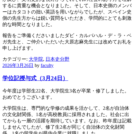
するに貴重な機会となりました。そして、日本史側のメンバ
ーはカタコトの拙い英語を用いながらでしたが、スペイン史
側の先生方からは鋭い質問をいただき、学問的にとても刺激
的な時間となりました。
報告をご準備くださいましたダビ・カルバハル・デ・ラ・ベ
ガ先生と、ご仲介いただいた大原志麻先生には改めてお礼を
申し上げます。
カテゴリー:
大学院
,
日本史分野
2026年3月26日
by
faculty
学位記授与式（3月24日）
今年度は学部生22名、大学院生3名が卒業・修了しました。
おめでとうございます。
大学院生は、専門的な学修の成果を活かして、2名が自治体
の文化財関係、1名が高校教員に採用されました。社会に出
てからも一層の活躍を期待しています。なお、昨年度は記載
しませんでしたが、修了生2名が同じく自治体の文化財関
係、1名の留学生が県内企業に就職しました。