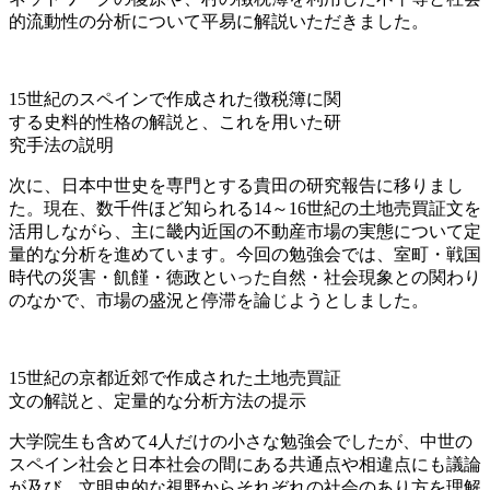
的流動性の分析について平易に解説いただきました。
15世紀のスペインで作成された徴税簿に関
する史料的性格の解説と、これを用いた研
究手法の説明
次に、日本中世史を専門とする貴田の研究報告に移りまし
た。現在、数千件ほど知られる14～16世紀の土地売買証文を
活用しながら、主に畿内近国の不動産市場の実態について定
量的な分析を進めています。今回の勉強会では、室町・戦国
時代の災害・飢饉・徳政といった自然・社会現象との関わり
のなかで、市場の盛況と停滞を論じようとしました。
15世紀の京都近郊で作成された土地売買証
文の解説と、定量的な分析方法の提示
大学院生も含めて4人だけの小さな勉強会でしたが、中世の
スペイン社会と日本社会の間にある共通点や相違点にも議論
が及び、文明史的な視野からそれぞれの社会のあり方を理解