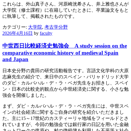
これらは、外山真子さん、河原崎洸希さん、井上雅也さんが
大学院（修士課程）に在籍していたときに、卒業論文をもと
に執筆して、掲載されたものです。
カテゴリー:
大学院
,
考古学分野
2026年4月16日
by
faculty
中世西日比較経済史勉強会 A study session on the
comparative economic history of medieval Spain
and Japan
日本史分野の貴田の研究活動報告です。言語文化学科の大原
志麻先生の紹介で、来日中のスペイン・バリャドリッド大学
のダビ・カルバハル・デ・ラ・ベガ先生をお招きし、スペイ
ン・日本の比較史的観点から中世経済史に関する、小さな勉
強会を開催しました。
まず、ダビ・カルバハル・デ・ラ・ベガ先生には、中世スペ
インの社会経済に関するご自身の研究を紹介いただきまし
た。主に15～17世紀のカスティーリャ地域をフィールドとさ
れていますが、今回の勉強会では銀行家の日記を用いた金融
ネットワークの復原や、村の徴税簿を利用した不平等と社会