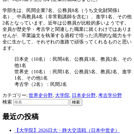
学部生は、民間企業7名、公務員8名（うち文化財関係1
名）、中高教員4名（非常勤講師を含む）、進学1名、その他
2名となっています。近年は公務員が比較的多いようです。
全員が歴史学・考古学と関連した職業に就くわけではありま
せんが、卒業論文を執筆する過程で培った汎用的な能力を十
全に生かして、それぞれの進路で頑張ってくれるものと思い
ます。
日本史（10名）：民間4名、公務員3名、教員2名、その
他1名
世界史（10名）：民間1名、公務員5名、教員2名、進学
1名、その他1名
考古学（2名）：民間2名
カテゴリー:
世界史分野
,
大学院
,
日本史分野
,
考古学分野
検索
最近の投稿
【大学院】2026日大・静大交流戦（日本中世史）