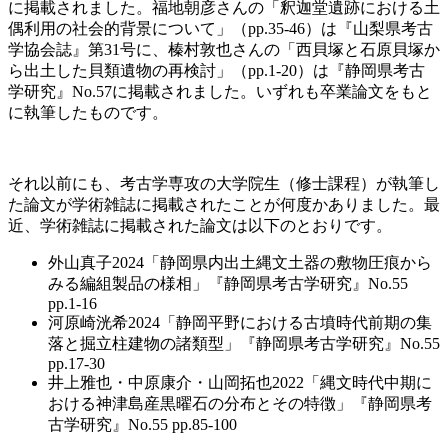
に掲載されました。福地朝彦さんの「釈迦堂遺跡における土
偶利用の社会的背景について」（pp.35-46）は『山梨県考古
学協会誌』第31号に、榛村敦也さんの「西貝塚と石原貝塚か
ら出土した貝類遺物の再検討」（pp.1-20）は『静岡県考古
学研究』No.57に掲載されました。いずれも卒業論文をもと
に執筆したものです。
それ以前にも、考古学専攻の大学院生（修士課程）が執筆し
た論文が学術雑誌に掲載されたことが何度かありました。最
近、学術雑誌に掲載された論文は以下のとおりです。
外山真子2024「静岡県内出土縄文土器の敷物圧痕から
みる編組製品の様相」『静岡県考古学研究』No.55
pp.1-16
河原崎洸希2024「静岡平野における古墳時代前期の集
落と掘立柱建物の諸類型」『静岡県考古学研究』No.55
pp.17-30
井上雅也・中原康介・山岡拓也2022「縄文時代中期に
おける神津島産黒曜石の分布とその特徴」『静岡県考
古学研究』No.55 pp.85-100