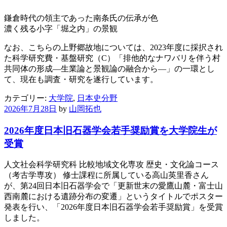
鎌倉時代の領主であった南条氏の伝承が色
濃く残る小字「堀之内」の景観
なお、こちらの上野郷故地については、2023年度に採択され
た科学研究費・基盤研究（C）「排他的なナワバリを伴う村
共同体の形成―生業論と景観論の融合から―」の一環とし
て、現在も調査・研究を遂行しています。
カテゴリー:
大学院
,
日本史分野
2026年7月28日
by
山岡拓也
2026年度日本旧石器学会若手奨励賞を大学院生が
受賞
人文社会科学研究科 比較地域文化専攻 歴史・文化論コース
（考古学専攻） 修士課程に所属している高山英里香さん
が、第24回日本旧石器学会で「更新世末の愛鷹山麓・富士山
西南麓における遺跡分布の変遷」というタイトルでポスター
発表を行い、「2026年度日本旧石器学会若手奨励賞」を受賞
しました。