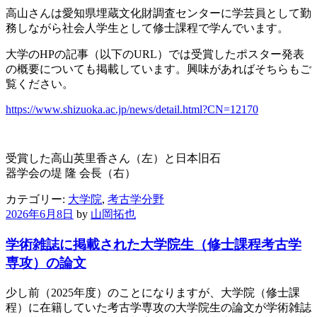
高山さんは愛知県埋蔵文化財調査センターに学芸員として勤
務しながら社会人学生として修士課程で学んでいます。
大学のHPの記事（以下のURL）では受賞したポスター発表
の概要についても掲載しています。興味があればそちらもご
覧ください。
https://www.shizuoka.ac.jp/news/detail.html?CN=12170
受賞した高山英里香さん（左）と日本旧石
器学会の堤 隆 会長（右）
カテゴリー:
大学院
,
考古学分野
2026年6月8日
by
山岡拓也
学術雑誌に掲載された大学院生（修士課程考古学
専攻）の論文
少し前（2025年度）のことになりますが、大学院（修士課
程）に在籍していた考古学専攻の大学院生の論文が学術雑誌