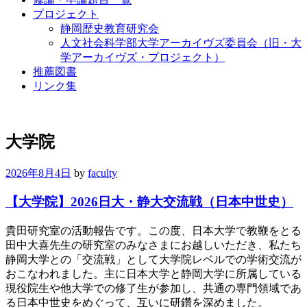
プロジェクト
静岡歴史教育研究会
人文社会科学部大学アーカイヴズ委員会（旧・大
学アーカイヴズ・プロジェクト）
推薦図書
リンク集
大学院
2026年8月4日
by
faculty
【大学院】2026日大・静大交流戦（日本中世史）
貴田研究室の活動報告です。この度、日本大学で教鞭をとる
田中大喜先生の研究室のみなさまにお越しいただき、私たち
静岡大学との「交流戦」として大学院レベルでの学術交流が
おこなわれました。主に日本大学と静岡大学に所属している
現役院生や他大学での修了生が参加し、共通の専門領域であ
る日本中世史をめぐって、互いに研鑽を深めました。