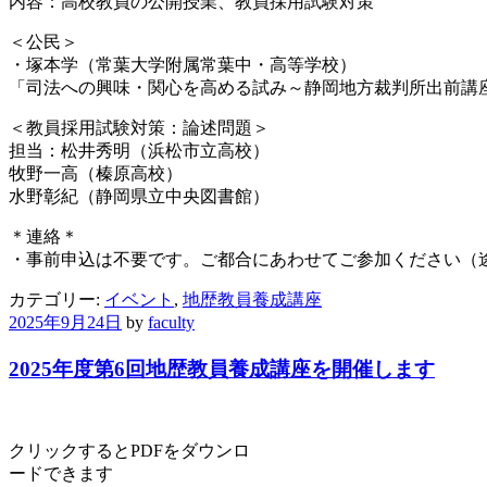
内容：高校教員の公開授業、教員採用試験対策
＜公民＞
・塚本学（常葉大学附属常葉中・高等学校）
「司法への興味・関心を高める試み～静岡地方裁判所出前講
＜教員採用試験対策：論述問題＞
担当：松井秀明（浜松市立高校）
牧野一高（榛原高校）
水野彰紀（静岡県立中央図書館）
＊連絡＊
・事前申込は不要です。ご都合にあわせてご参加ください（
カテゴリー:
イベント
,
地歴教員養成講座
2025年9月24日
by
faculty
2025年度第6回地歴教員養成講座を開催します
クリックするとPDFをダウンロ
ードできます