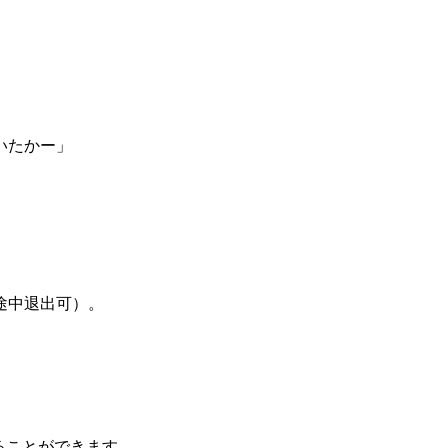
いたかー」
途中退出可）。
ることができます。