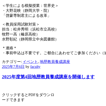
＜学生による模擬授業：世界史＞
・大野花映（静岡大学・院）
「啓蒙専制君主による改革」
＜教員採用試験対策＞
担当：松井秀明（浜松市立高校）
牧野一高（榛原高校）
水野彰紀（静岡県立中央図書館）
＊連絡＊
・事前申込は不要です。ご都合にあわせてご参加ください（
カテゴリー:
イベント
,
地歴教員養成講座
2025年7月6日
by
faculty
2025年度第4回地歴教員養成講座を開催します
クリックするとPDFをダウンロ
ードできます