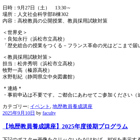
日時：9月27日（土） 13:30～
場所：人文社会科学部B棟302
内容：高校教員の公開授業、教員採用試験対策
＜世界史＞
・良知永行（浜松市立高校）
「歴史総合の授業をつくる－フランス革命の光はどこまで届
＜教員採用試験対策＞
担当：松井秀明（浜松市立高校）
牧野一高（榛原高校）
水野彰紀（静岡県立中央図書館）
＊連絡＊
・事前申込は不要です。ご都合にあわせてご参加ください（
カテゴリー:
イベント
,
地歴教員養成講座
2025年9月10日
by
faculty
【地歴教員養成講座】2025年度後期プログラム
下記のポスター画像をクリックいただければ、PDFを表示す