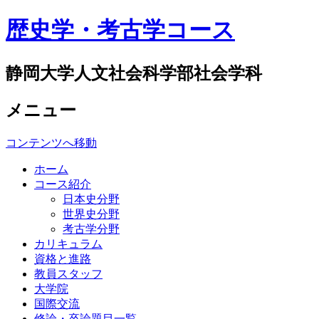
歴史学・考古学コース
静岡大学人文社会科学部社会学科
メニュー
コンテンツへ移動
ホーム
コース紹介
日本史分野
世界史分野
考古学分野
カリキュラム
資格と進路
教員スタッフ
大学院
国際交流
修論・卒論題目一覧