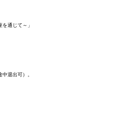
座を通じて～」
途中退出可）。