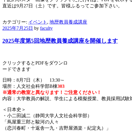
直近は9月27日（土）です。皆様ふるってご参加下さい。
カテゴリー:
イベント
,
地歴教員養成講座
2025年7月25日
by
faculty
2025年度第5回地歴教員養成講座を開催します
クリックするとPDFをダウンロ
ードできます
日時：8月7日（木） 13:30～
場所：人文社会科学部B棟
303
※通常の教室と異なります！ご注意ください！
内容：大学教員の解説、学生による模擬授業、教員採用試験
＜日本史＞
・小二田誠二（静岡大学人文社会科学部）
「蔦屋重三郎と駿河の人々
（恋川春町・十返舎一九・吉野屋酒楽・紀定丸）」