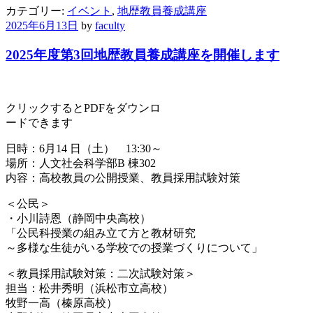
カテゴリー:
イベント
,
地歴教員養成講座
2025年6月13日
by
faculty
2025年度第3回地歴教員養成講座を開催します
クリックするとPDFをダウンロ
ードできます
日時：6月14 日（土） 13:30～
場所：人文社会科学部B 棟302
内容：高校教員の公開授業、教員採用試験対策
＜公民＞
・小川詩恩（静岡中央高校）
「公民科授業の組み立て方と教材研究
～多様な生徒がいる学校での授業づくりについて」
＜教員採用試験対策：二次試験対策＞
担当：松井秀明（浜松市立高校）
牧野一高（榛原高校）