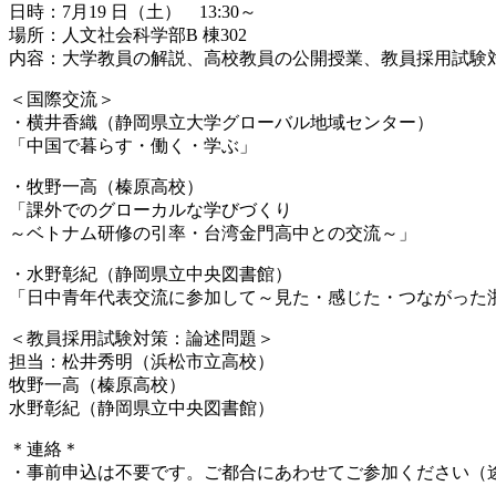
日時：7月19 日（土） 13:30～
場所：人文社会科学部B 棟302
内容：大学教員の解説、高校教員の公開授業、教員採用試験
＜国際交流＞
・横井香織（静岡県立大学グローバル地域センター）
「中国で暮らす・働く・学ぶ」
・牧野一高（榛原高校）
「課外でのグローカルな学びづくり
～ベトナム研修の引率・台湾金門高中との交流～」
・水野彰紀（静岡県立中央図書館）
「日中青年代表交流に参加して～見た・感じた・つながった
＜教員採用試験対策：論述問題＞
担当：松井秀明（浜松市立高校）
牧野一高（榛原高校）
水野彰紀（静岡県立中央図書館）
＊連絡＊
・事前申込は不要です。ご都合にあわせてご参加ください（