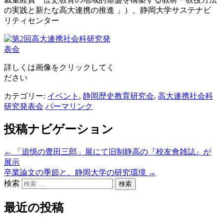
の実践と新たな高大連携の推進 」）、静岡大学サステナビ
リティセンター
詳しくは画像をクリックしてく
ださい
カテゴリー:
イベント
,
静岡歴史教育研究会
,
高大連携社会科
研究発表会
パーマリンク
投稿ナビゲーション
←
「追憶の豊田三郎」展にて旧制静高の『校友會雑誌』が
展示
卒業論文の季節と、静岡大学の研究環境
→
検索
最近の投稿