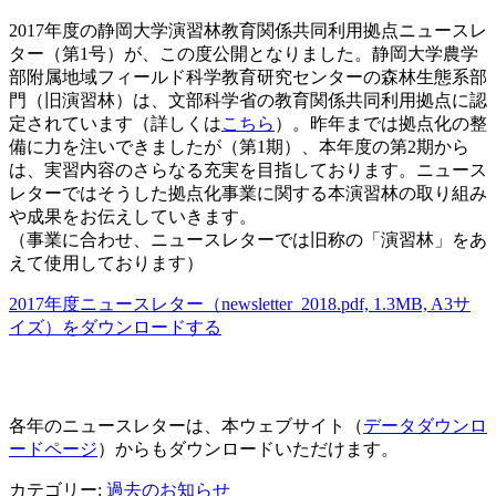
2017年度の静岡大学演習林教育関係共同利用拠点ニュースレ
ター（第1号）が、この度公開となりました。静岡大学農学
部附属地域フィールド科学教育研究センターの森林生態系部
門（旧演習林）は、文部科学省の教育関係共同利用拠点に認
定されています（詳しくは
こちら
）。昨年までは拠点化の整
備に力を注いできましたが（第1期）、本年度の第2期から
は、実習内容のさらなる充実を目指しております。ニュース
レターではそうした拠点化事業に関する本演習林の取り組み
や成果をお伝えしていきます。
（事業に合わせ、ニュースレターでは旧称の「演習林」をあ
えて使用しております）
2017年度ニュースレター（newsletter_2018.pdf, 1.3MB, A3サ
イズ）をダウンロードする
各年のニュースレターは、本ウェブサイト（
データダウンロ
ードページ
）からもダウンロードいただけます。
カテゴリー:
過去のお知らせ