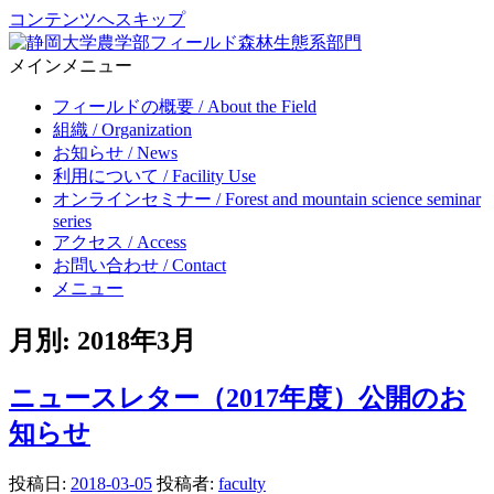
コンテンツへスキップ
メインメニュー
Forest ecosystem section, Center for education and research in field
静岡大学農学部フィールド森林生態系部門
science, Faculty of Agriculture, Shizuoka University
フィールドの概要 / About the Field
組織 / Organization
お知らせ / News
利用について / Facility Use
オンラインセミナー / Forest and mountain science seminar
series
アクセス / Access
お問い合わせ / Contact
メニュー
月別: 2018年3月
ニュースレター（2017年度）公開のお
知らせ
投稿日:
2018-03-05
投稿者:
faculty