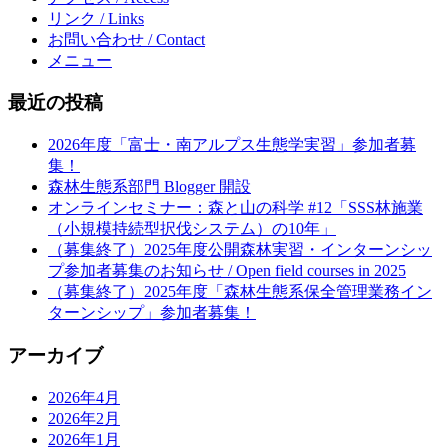
リンク / Links
お問い合わせ / Contact
メニュー
最近の投稿
2026年度「富士・南アルプス生態学実習」参加者募
集！
森林生態系部門 Blogger 開設
オンラインセミナー：森と山の科学 #12「SSS林施業
（小規模持続型択伐システム）の10年」
（募集終了）2025年度公開森林実習・インターンシッ
プ参加者募集のお知らせ / Open field courses in 2025
（募集終了）2025年度「森林生態系保全管理業務イン
ターンシップ」参加者募集！
アーカイブ
2026年4月
2026年2月
2026年1月