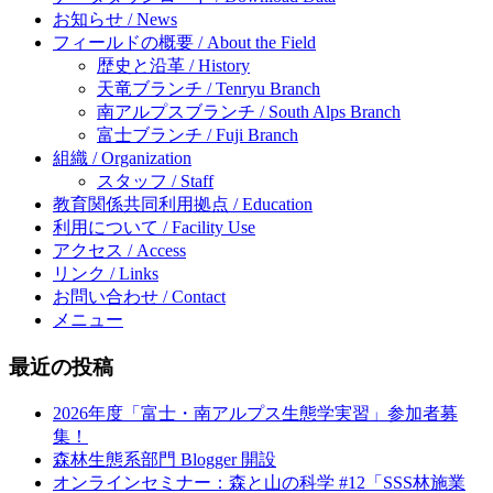
お知らせ / News
フィールドの概要 / About the Field
歴史と沿革 / History
天竜ブランチ / Tenryu Branch
南アルプスブランチ / South Alps Branch
富士ブランチ / Fuji Branch
組織 / Organization
スタッフ / Staff
教育関係共同利用拠点 / Education
利用について / Facility Use
アクセス / Access
リンク / Links
お問い合わせ / Contact
メニュー
最近の投稿
2026年度「富士・南アルプス生態学実習」参加者募
集！
森林生態系部門 Blogger 開設
オンラインセミナー：森と山の科学 #12「SSS林施業