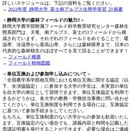
詳しいスケジュールは、下記の資料をご覧ください。
→
2022年度_静岡大学_富士南アルプス生態学実習_計画書
＜
静岡大学の森林フィールドの魅力!!
＞
静岡大学農学部附属フィールド科学教育研究センター森林生
態系部門は、天竜、南アルプス、富士の3フィールドから構
成されています。それぞれのフィールドをめぐることで、暖
温帯、冷温帯から亜高山帯、さらには森林限界まで、日本の
代表的な森林植生のほぼすべてを見て回ることができます！
→
フィールド概要
→
フィールド植物図鑑
＜
単位互換および参加申し込みについて
＞
「全国農学系学部相互間における単位互換に関する協定（以
下、全演協協定）」に参加する大学の学生は、本実習の単位
を自大学の単位として習得できます。単位互換協定を利用で
きるかどうかは、各大学の教務・学務担当事務に問い合わせ
てください。単位互換制度を利用できる場合には、互換協定
に基づいて参加手続きをしてください。
もちろん、単位互換制度のない大学からの参加も歓迎いたし
ます。互換協定のない場合でも、講義内容と時間を記載した
受講証明書を発行することができます。必要な場合はご連絡