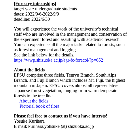
[Forestry internships]
target year: undergraduate students
dates: 2022/9/6-2022/9/9
deadline: 2022/6/30
You will experience the work of the university’s technical
staff who are involved in the management and conservation of
the experiment forest and assisting with academic research.
You can experience all the major tasks related to forests, such
as forest management and logging.
See the link below for the details.
https://wwp.shizuoka.ac.jp/agr-fc-forecol/?p=652
About the fields
EFSU comprise three fields, Tenryu Branch, South Alps
Branch, and Fuji Branch which includes Mt. Fuji, the highest
mountain in Japan. EFSU covers almost all representative
Japanese forest vegetation, ranging from warm temperate
forests to the tree line.
→
About the fields
→
Pictorial book of flora
Please feel free to contact us if you have intersts!
Yosuke Kurihara
E-mail: kurihara.yohsuke (at) shizuoka.ac.jp