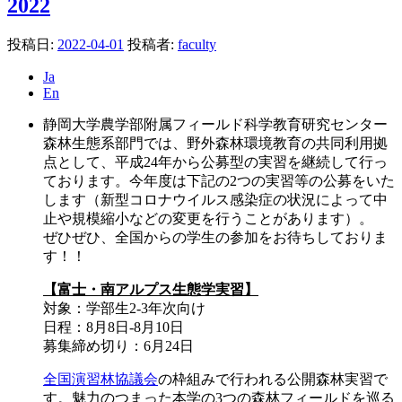
2022
投稿日:
2022-04-01
投稿者:
faculty
Ja
En
静岡大学農学部附属フィールド科学教育研究センター
森林生態系部門では、野外森林環境教育の共同利用拠
点として、平成24年から公募型の実習を継続して行っ
ております。今年度は下記の2つの実習等の公募をいた
します（新型コロナウイルス感染症の状況によって中
止や規模縮小などの変更を行うことがあります）。
ぜひぜひ、全国からの学生の参加をお待ちしておりま
す！！
【富士・南アルプス生態学実習】
対象：学部生2-3年次向け
日程：8月8日-8月10日
募集締め切り：6月24日
全国演習林協議会
の枠組みで行われる公開森林実習で
す。魅力のつまった本学の3つの森林フィールドを巡る