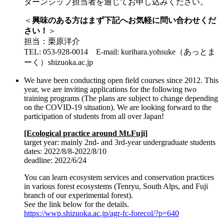
ターンシップ担当者を通じてお申し込みください。
＜
興味のある方はまず下記へお気軽に問い合わせくだ
さい！
＞
担当：栗原洋介
TEL: 053-928-0014 E-mail: kurihara.yohsuke（あっとま
ーく）shizuoka.ac.jp
We have been conducting open field courses since 2012. This
year, we are inviting applications for the following two
training programs (The plans are subject to change depending
on the COVID-19 situation). We are looking forward to the
participation of students from all over Japan!
[Ecological practice around Mt.Fuji]
target year: mainly 2nd- and 3rd-year undergraduate students
dates: 2022/8/8-2022/8/10
deadline: 2022/6/24
You can learn ecosystem services and conservation practices
in various forest ecosystems (Tenryu, South Alps, and Fuji
branch of our experimental forest).
See the link below for the details.
https://wwp.shizuoka.ac.jp/agr-fc-forecol/?p=640