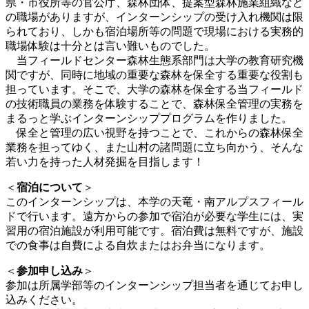
県・市役所等の官公庁、森林団体、提案型森林施業組織など
の職場がありますが、インターンシップの受け入れ機関は限
られており、しかも宿泊場所等の問題で現場における実務的
職場体験は十分とは言い難いものでした。
当フィールドセンター森林生態系部門は大学の教育研究機
関ですが、同時に地域の重要な森林を保全する重要な役割も
担っています。そこで、大学の森林を保全する当フィールド
の技術職員の業務を体験することで、森林保全管理の実務を
まるっと学ぶインターンシッププログラムを作りました。
保全と管理の広い視野を持つことで、これからの森林保全
業務を担ってゆく、また山村の諸問題に立ち向かう、そんな
若い力を持った人材発掘を目指します！
＜
宿泊について
＞
このインターンシップは、本学の天竜・南アルプスフィール
ドで行います。遠方からの参加で宿泊が必要な学生には、実
習用の宿泊施設が利用可能です。宿泊費は無料ですが、施設
での食事は自費による自炊またはお弁当になります。
＜
参加申し込み
＞
参加は所属学部等のインターンシップ担当者を通じてお申し
込みください。