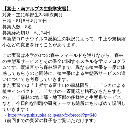
【富士・南アルプス生態学実習】
対象：主に学部生2-3年次向け
日程：8月8日-8月10日
募集人数：8名
募集締め切り：6月24日
※新型コロナウイルス感染症の状況によって、中止や規模縮
小などの変更を行うことがあります。
この実習は本学の3つの森林フィールドを巡りながら、森林
の生態系サービスとその保全に関するスキルを学ぶプログラ
ムです。暖温帯から森林限界まで、異なる植生帯を一度に体
感してもらうのと同時に、植生帯による生態系サービスの違
いについても考察していきます。
また実習では「上昇する富士山の森林限界」、「シカによる
植生インパクト」、「ササの一斉開花と枯死がもたらすも
の」、「森林の地上部・地下部の多様性と生態系サービス」
など、今日的な問題や研究テーマも随所にちりばめて説明し
ていきます！
→
https://wwp.shizuoka.ac.jp/agr-fc-forecol/?p=640
（前回までの実習の様子をご覧いただけます）