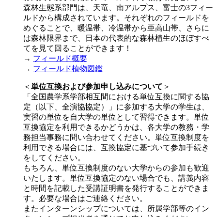
森林生態系部門は、天竜、南アルプス、富士の3フィー
ルドから構成されています。それぞれのフィールドを
めぐることで、暖温帯、冷温帯から亜高山帯、さらに
は森林限界まで、日本の代表的な森林植生のほぼすべ
てを見て回ることができます！
→
フィールド概要
→
フィールド植物図鑑
＜
単位互換および参加申し込みについて
＞
「全国農学系学部相互間における単位互換に関する協
定（以下、全演協協定）」に参加する大学の学生は、
実習の単位を自大学の単位として習得できます。単位
互換協定を利用できるかどうかは、各大学の教務・学
務担当事務に問い合わせてください。単位互換制度を
利用できる場合には、互換協定に基づいて参加手続き
をしてください。
もちろん、単位互換制度のない大学からの参加も歓迎
いたします。単位互換協定のない場合でも、講義内容
と時間を記載した受講証明書を発行することができま
す。必要な場合はご連絡ください。
またインターンシップについては、所属学部等のイン