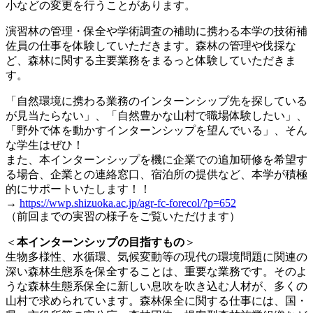
小などの変更を行うことがあります。
演習林の管理・保全や学術調査の補助に携わる本学の技術補
佐員の仕事を体験していただきます。森林の管理や伐採な
ど、森林に関する主要業務をまるっと体験していただきま
す。
「自然環境に携わる業務のインターンシップ先を探している
が見当たらない」、「自然豊かな山村で職場体験したい」、
「野外で体を動かすインターンシップを望んでいる」、そん
な学生はぜひ！
また、本インターンシップを機に企業での追加研修を希望す
る場合、企業との連絡窓口、宿泊所の提供など、本学が積極
的にサポートいたします！！
→
https://wwp.shizuoka.ac.jp/agr-fc-forecol/?p=652
（前回までの実習の様子をご覧いただけます）
＜
本インターンシップの目指すもの
＞
生物多様性、水循環、気候変動等の現代の環境問題に関連の
深い森林生態系を保全することは、重要な業務です。そのよ
うな森林生態系保全に新しい息吹を吹き込む人材が、多くの
山村で求められています。森林保全に関する仕事には、国・