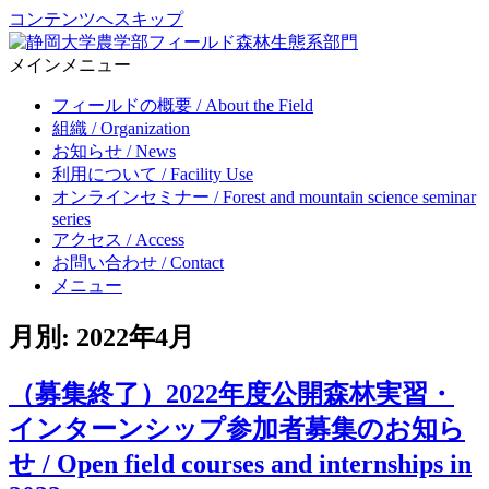
コンテンツへスキップ
メインメニュー
Forest ecosystem section, Center for education and research in field
静岡大学農学部フィールド森林生態系部門
science, Faculty of Agriculture, Shizuoka University
フィールドの概要 / About the Field
組織 / Organization
お知らせ / News
利用について / Facility Use
オンラインセミナー / Forest and mountain science seminar
series
アクセス / Access
お問い合わせ / Contact
メニュー
月別: 2022年4月
（募集終了）2022年度公開森林実習・
インターンシップ参加者募集のお知ら
せ / Open field courses and internships in