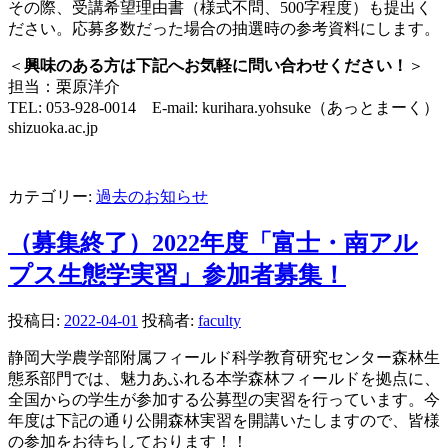
その際、受講希望理由書（様式不問、500字程度）も提出く
ださい。応募多数だった場合の抽選時の参考資料にします。
＜
興味のある方は下記へお気軽に問い合わせください！
＞
担当：栗原洋介
TEL: 053-928-0014 E-mail: kurihara.yohsuke（あっとまーく）
shizuoka.ac.jp
カテゴリー:
過去のお知らせ
（募集終了）2022年度「富士・南アル
プス生態学実習」参加者募集！
投稿日:
2022-04-01
投稿者:
faculty
静岡大学農学部附属フィールド科学教育研究センター森林生
態系部門では、魅力あふれる本学森林フィールドを拠点に、
全国からの学生が参加する公募型の実習を行っています。今
年度は下記の通り公開森林実習を開講いたしますので、皆様
の参加をお待ちしております！！