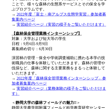
ことで、様々な森林の生態系サービスとその保全を学
ぶプログラムです。
→
2022年度「富士・南アルプス生態学実習」参加者募
集案内ページ
→
実習紹介ページ（実習の様子をご覧いただけます）
【森林保全管理業務インターンシップ】
対象：大学および短大等の学生
日程：9月6日-9月9日
募集締め切り：6月30日
演習林の管理・保全や学術調査補助に携わる本学の技
術職員の仕事を体験していただきます。森林の管理や
伐採など、森林に関する主要業務をまるっと体験して
いただきます。
→
2022年度「森林保全管理業務インターンシップ」参
加者募集案内ページ
→
実習紹介ページ（業務体験の様子をご覧いただけま
す）
＜
静岡大学の森林フィールドの魅力!!
＞
静岡大学農学部附属フィールド科学教育研究センター