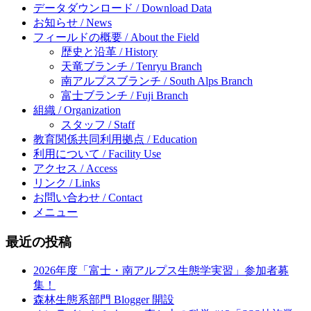
データダウンロード / Download Data
お知らせ / News
フィールドの概要 / About the Field
歴史と沿革 / History
天竜ブランチ / Tenryu Branch
南アルプスブランチ / South Alps Branch
富士ブランチ / Fuji Branch
組織 / Organization
スタッフ / Staff
教育関係共同利用拠点 / Education
利用について / Facility Use
アクセス / Access
リンク / Links
お問い合わせ / Contact
メニュー
最近の投稿
2026年度「富士・南アルプス生態学実習」参加者募
集！
森林生態系部門 Blogger 開設