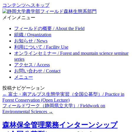
コンテンツへスキップ
メインメニュー
Forest ecosystem section, Center for education and research in field
静岡大学農学部フィールド森林生態系部門
science, Faculty of Agriculture, Shizuoka University
フィールドの概要 / About the Field
組織 / Organization
お知らせ / News
利用について / Facility Use
オンラインセミナー / Forest and mountain science seminar
series
アクセス / Access
お問い合わせ / Contact
メニュー
投稿ナビゲーション
←
富士・南アルプス生態学実習（全国公募型）/ Practice in
Forest Conservation (Open Lecture)
フィールドワーク（静岡県立大学）/ Fieldwork on
Environmental Sciences
→
森林保全管理業務インターンシップ