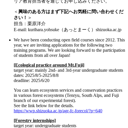
リア教育担当者を通じてお申し込みください。
＜
興味のある方はまず下記へお気軽に問い合わせくだ
さい！
＞
担当：栗原洋介
E-mail: kurihara.yohsuke（あっとまーく）shizuoka.ac.jp
We have been conducting open field courses since 2012. This
year, we are inviting applications for the following two
training programs. We are looking forward to the participation
of students from all over Japan!
[Ecological practice around Mt.Fuji]
target year: mainly 2nd- and 3rd-year undergraduate students
dates: 2025/8/5-2025/8/8
deadline: 2025/6/20
You can learn ecosystem services and conservation practices
in various forest ecosystems (Tenryu, South Alps, and Fuji
branch of our experimental forest).
See the link below for the details.
https://wwp.shizuoka.ac.jp/agr-fc-forecol/?p=640
[Forestry internships]
target year: undergraduate students