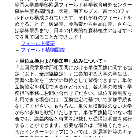
静岡大学農学部附属フィールド科学教育研究センター
森林生態系部門は、天竜、南アルプス、富士の3フィー
ルドから構成されています。それぞれのフィールドを
めぐることで、暖温帯、冷温帯から亜高山帯、さらに
は森林限界まで、日本の代表的な森林植生のほぼすべ
てを見て回ることができます！
→
フィールド概要
→
フィールド植物図鑑
＜
単位互換および参加申し込みについて
＞
「全国農学系学部相互間における単位互換に関する協
定（以下、全演協協定）」に参加する大学の学生は、
実習の単位を自大学の単位として習得できます。単位
互換協定を利用できるかどうかは、各大学の教務・学
務担当事務にお問い合わせてださい。単位互換制度を
利用できる場合には、互換協定に基づいて参加手続き
をしてください。もちろん、単位互換制度のない大学
からの参加も歓迎いたします。単位互換協定のない場
合でも、講義内容と時間を記載した受講証明書を発行
することができます。必要な場合はご連絡ください。
またインターンシップについては、所属学部等のキャ