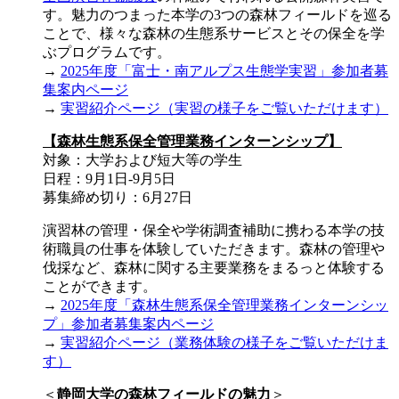
す。魅力のつまった本学の3つの森林フィールドを巡る
ことで、様々な森林の生態系サービスとその保全を学
ぶプログラムです。
→
2025年度「富士・南アルプス生態学実習」参加者募
集案内ページ
→
実習紹介ページ（実習の様子をご覧いただけます）
【森林生態系保全管理業務インターンシップ】
対象：大学および短大等の学生
日程：9月1日-9月5日
募集締め切り：6月27日
演習林の管理・保全や学術調査補助に携わる本学の技
術職員の仕事を体験していただきます。森林の管理や
伐採など、森林に関する主要業務をまるっと体験する
ことができます。
→
2025年度「森林生態系保全管理業務インターンシッ
プ」参加者募集案内ページ
→
実習紹介ページ（業務体験の様子をご覧いただけま
す）
＜
静岡大学の森林フィールドの魅力
＞