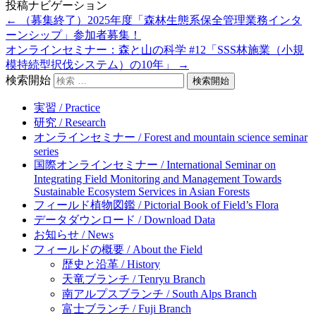
投稿ナビゲーション
←
（募集終了）2025年度「森林生態系保全管理業務インタ
ーンシップ」参加者募集！
オンラインセミナー：森と山の科学 #12「SSS林施業（小規
模持続型択伐システム）の10年」
→
検索開始
実習 / Practice
研究 / Research
オンラインセミナー / Forest and mountain science seminar
series
国際オンラインセミナー / International Seminar on
Integrating Field Monitoring and Management Towards
Sustainable Ecosystem Services in Asian Forests
フィールド植物図鑑 / Pictorial Book of Field’s Flora
データダウンロード / Download Data
お知らせ / News
フィールドの概要 / About the Field
歴史と沿革 / History
天竜ブランチ / Tenryu Branch
南アルプスブランチ / South Alps Branch
富士ブランチ / Fuji Branch