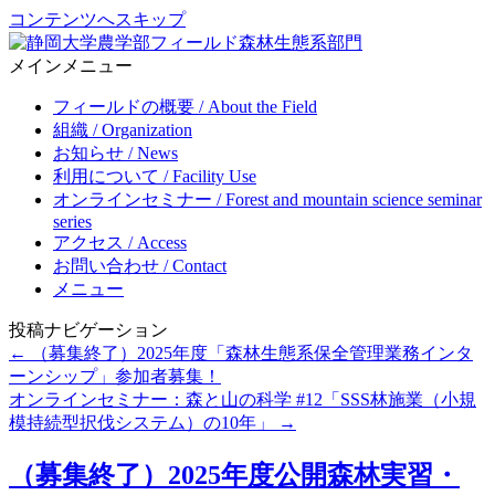
コンテンツへスキップ
メインメニュー
Forest ecosystem section, Center for education and research in field
静岡大学農学部フィールド森林生態系部門
science, Faculty of Agriculture, Shizuoka University
フィールドの概要 / About the Field
組織 / Organization
お知らせ / News
利用について / Facility Use
オンラインセミナー / Forest and mountain science seminar
series
アクセス / Access
お問い合わせ / Contact
メニュー
投稿ナビゲーション
←
（募集終了）2025年度「森林生態系保全管理業務インタ
ーンシップ」参加者募集！
オンラインセミナー：森と山の科学 #12「SSS林施業（小規
模持続型択伐システム）の10年」
→
（募集終了）2025年度公開森林実習・