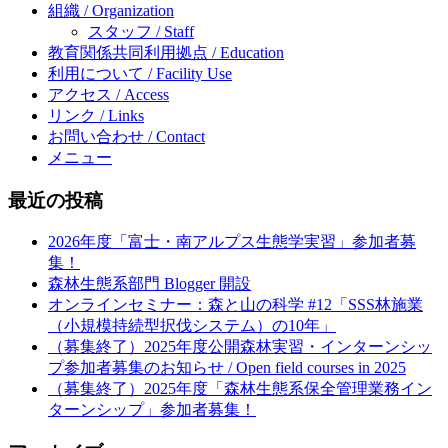
組織 / Organization
スタッフ / Staff
教育関係共同利用拠点 / Education
利用について / Facility Use
アクセス / Access
リンク / Links
お問い合わせ / Contact
メニュー
最近の投稿
2026年度「富士・南アルプス生態学実習」参加者募
集！
森林生態系部門 Blogger 開設
オンラインセミナー：森と山の科学 #12「SSS林施業
（小規模持続型択伐システム）の10年」
（募集終了）2025年度公開森林実習・インターンシッ
プ参加者募集のお知らせ / Open field courses in 2025
（募集終了）2025年度「森林生態系保全管理業務イン
ターンシップ」参加者募集！