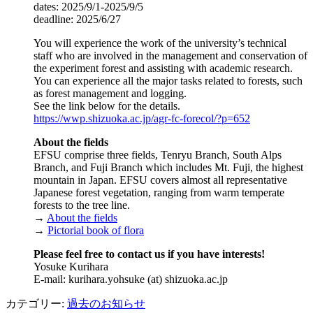
dates: 2025/9/1-2025/9/5
deadline: 2025/6/27
You will experience the work of the university’s technical
staff who are involved in the management and conservation of
the experiment forest and assisting with academic research.
You can experience all the major tasks related to forests, such
as forest management and logging.
See the link below for the details.
https://wwp.shizuoka.ac.jp/agr-fc-forecol/?p=652
About the fields
EFSU comprise three fields, Tenryu Branch, South Alps
Branch, and Fuji Branch which includes Mt. Fuji, the highest
mountain in Japan. EFSU covers almost all representative
Japanese forest vegetation, ranging from warm temperate
forests to the tree line.
→
About the fields
→
Pictorial book of flora
Please feel free to contact us if you have interests!
Yosuke Kurihara
E-mail: kurihara.yohsuke (at) shizuoka.ac.jp
カテゴリー:
過去のお知らせ