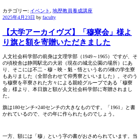
カテゴリー:
イベント
,
地歴教員養成講座
2025年4月23日
by
faculty
【大学アーカイヴズ】「穆寮会」様よ
り旗と額を寄贈いただきました
人文社会科学部の前身は文理学部（1949～1965）ですが、そ
の頃校舎は静岡駅北の大岩（現在の城北公園の場所）にあ
り、そこには不二・穆・映・魁・悟という名の5棟の学生寮
もありました（全部合わせて仰秀寮といいました）。そのう
ち穆寮を卒寮された方々による親睦グループである「穆寮
会」様より、本日旗と額が人文社会科学部に寄贈されまし
た。
旗は180センチ×240センチの大きなものです。「1961」と書
かれているので、その年に作られたものでしょう。
一方、額には「穆」という字の書がおさめられています。当