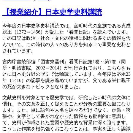
【授業紹介】日本史学史料講読
今年度の日本史学史料講読では、室町時代の皇族である貞成
親王（1372～1456）が記した『看聞日記』を読んでいます。
この日記は政治・社会・文化の諸相に関わる多くの情報を含
んでいて、この時代の人々のあり方を知る上で重要な史料と
されています。
宮内庁書陵部編『図書寮叢刊』看聞日記第1巻～第7巻（同
所・明治書院、2002～2014）が刊行されており、こちらをも
とに日本史分野のゼミでは輪読しています。今年度は応永23
年（1416）の記事を読み進めていますが、父である栄仁親王
の死が大きなトピックとなりました。
文献史料を対象とする歴史学では、研究したい時代の文体に
慣れ、その文意を正しく捉えることが分析の重要な鍵になり
ます。また、単に語句や人名を調べるだけでなく、虚偽・誇
張や、文字として書かれなかった情報をも批判的に意識し
て、史料が作成された意図や歴史的な背景に深く迫ります。
こうした作業を根気強くおこなうことは、事実を正しく認識