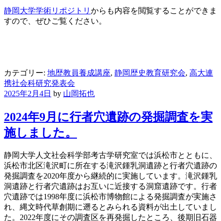
静岡大学学術リポジトリ
からも内容を閲覧することができま
すので、ぜひご覧ください。
カテゴリー:
地歴教員養成講座
,
静岡歴史教育研究会
,
高大連
携社会科研究発表会
2025年2月4日
by
山岡拓也
2024年9月に行者穴遺跡の発掘調査を実
施しました。
静岡大学人文社会科学部考古学研究室では浜松市とともに、
浜松市北区滝沢町に所在する滝沢鍾乳洞遺跡と行者穴遺跡の
発掘調査を2020年度から継続的に実施しています。滝沢鍾乳
洞遺跡と行者穴遺跡はお互いに近接する洞窟遺跡です。行者
穴遺跡では1998年度に浜松市博物館による発掘調査が実施さ
れ、縄文時代草創期に遡るとみられる資料が出土していまし
た。2022年度にその調査区を再発掘したところ、後期旧石器