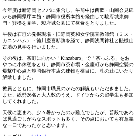
今年度は新静岡セノバに集合し、午前中は西郷・山岡会見碑
から静岡県庁本館・静岡市役所本館を経由して駿府城東御
門・巽櫓を見学、駿府城公園にて昼食をとりました。
午後は石垣の発掘現場・旧静岡英和女学院宣教師館（ミス・
カニンハム）・徳川慶喜邸跡を経て、静岡浅間神社と賤機山
古墳の見学を行いました。
その後は、茶町に向かい「Kinzaburo」で「茶っふる」をお
やつに小休憩をとり、静岡市茶市場・金座町から静岡空襲の
爆撃中心点と静岡銀行本店の建物を横目に、札の辻にいたり
解散しました。
教員とともに、静岡市職員のかたの解説もいただきました。
また、総勢26名と大人数のうえ、ドイツからの留学生も参加
してくれました。
天候に恵まれ、少々暑かったのが難点でしたが、普段であれ
ば見過ごしがちなスポットも多く、その点においても有意義
な一日であったかと思います。