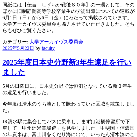
同紙には【伝言 しずおか戦後８０年】の一環として、その
ほかに旧制静岡高等学校卒業生の学徒出陣についての連載が
6月1日（日）から6日（金）にわたって掲載されています。
大学アーカイヴズ委員会も協力させていただきました。そち
らもぜひご覧ください。
カテゴリー:
大学アーカイヴズ委員会
2025年5月22日
by
faculty
2025年度日本史分野新3年生遠足を行い
ました
5月の日曜日に、日本史分野では恒例となっている新３年生
の遠足を行いました。
今年度は清水のうち湊として賑わっていた区域を散策しまし
た。
JR清水駅に集合してバスに乗車し、まずは港橋停留所で下
車して「甲州廻米置場跡」を見学しました。甲斐国・信濃国
の年貢米は、富士川をくだり海に出て、いったん清水湊のこ