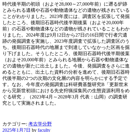
時代後半期の初頭（およそ28,000～27,000年前）に遡る炉跡
とみられる遺構や石器や動物遺体などの遺物が残されている
ことがわかりました。2023年度には、調査区を拡張して発掘
したところ、後期旧石器時代後半期後葉（およそ20,000年
前）の石器や動物遺体などの遺物が残されていることもわか
りました。2024年度は9月12日から27日の16日間で行者穴遺
跡の発掘調査を実施し、2023年度調査で拡張した調査区のう
ち、後期旧石器時代の地層まで到達していなかった区画を掘
り下げました。そうしたところ、後期旧石器時代後半期後葉
（およそ20,000年前）とみられる地層から石器や動物遺体な
どの遺物が新たに出土しました。今後、発掘調査をさらに進
めるとともに、出土した資料の分析を進めて、後期旧石器時
代後半期の2つの次期の文化層の内容を明らかにする予定で
す。なお、今年度の発掘調査は科研費基盤研究B「更新世末
から完新世初頭における先史狩猟採集民の生態資源利用をめ
ぐる研究 」（2023年4月～2028年3月 代表：山岡）の調査研
究として実施されました。
カテゴリー:
考古学分野
2025年1月7日
by
faculty