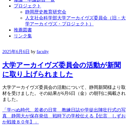
プロジェクト
静岡歴史教育研究会
人文社会科学部大学アーカイヴズ委員会（旧・大
学アーカイヴズ・プロジェクト）
推薦図書
リンク集
2025年6月6日
by
faculty
大学アーカイヴズ委員会の活動が新聞
に取り上げられました
大学アーカイヴズ委員会の活動について、静岡新聞様より取
材を受けました。その結果が6月6日（金）の朝刊に掲載され
ました。
「学べぬ時代、若者の日常 教練日誌や学徒出陣壮行式の写
真 静岡大が保存発信 戦時下の学校伝える【伝言 しずお
か戦後８０年】」