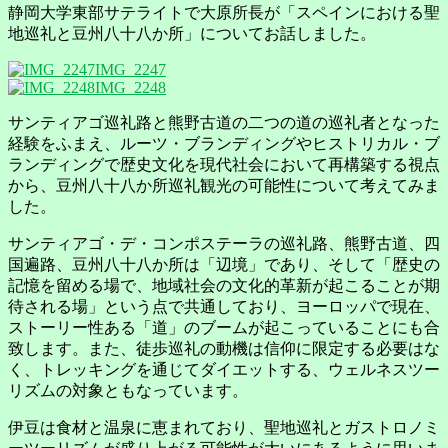
静岡大学東部サテライトで大原所長が「スペインにおける聖
地巡礼と豆州八十八か所」についてお話しました。
IMG_2247
IMG_2248
サンティアゴ巡礼路と熊野古道の二つの道の巡礼者となった
経験をふまえ、ルーツ・ブランディングやヒストリカル・ブ
ランディングで歴史文化を現代社会において再構築する視点
から、豆州八十八か所巡礼観光の可能性について考えてみま
した。
サンティアゴ・デ・コンポステーラの巡礼路、熊野古道、四
国遍路、豆州八十八か所は「辺境」であり、そして「歴史の
記憶を留める場で、地域社会の文化的革新が起こることが期
待される場」という点で共通しており、ヨーロッパで現在、
ストーリー性ある「道」のブームが起こっていることにも合
致します。また、徒歩巡礼の動機は信仰に限定する必要はな
く、トレッキングを通じてダイエットする、ウェルネスツー
リズムの対象ともなっています。
伊豆は食材と温泉に恵まれており、聖地巡礼とガストロノミ