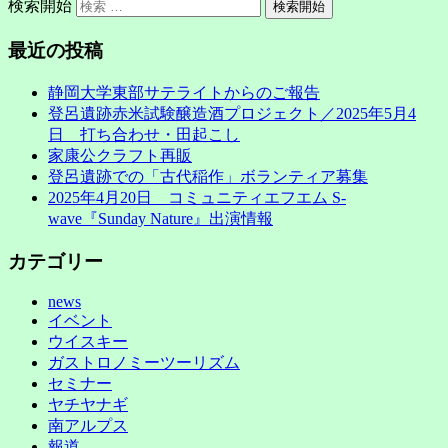
検索開始
最近の投稿
静岡大学東部サテライトからのご報告
登呂遺跡赤米試験醸造酒プロジェクト／2025年5月4
日 打ち合わせ・田起こし
家康公クラフト再販
登呂遺跡での「古代稲作」ボランティア募集
2025年4月20日 コミュニティエフエム S-
wave『Sunday Nature』出演情報
カテゴリー
news
イベント
ウイスキー
ガストロノミーツーリズム
セミナー
ヤチヤナギ
南アルプス
報道