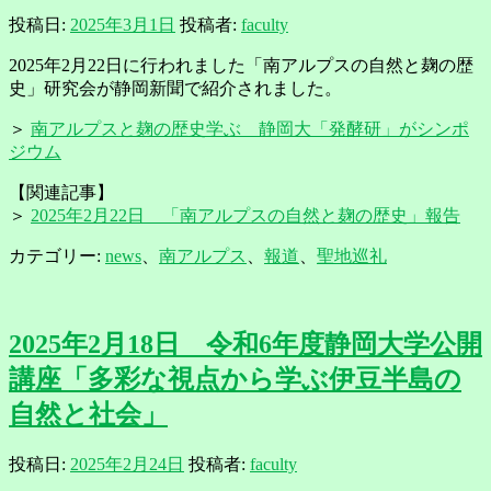
投稿日:
2025年3月1日
投稿者:
faculty
2025年2月22日に行われました「南アルプスの自然と麹の歴
史」研究会が静岡新聞で紹介されました。
＞
南アルプスと麹の歴史学ぶ 静岡大「発酵研」がシンポ
ジウム
【関連記事】
＞
2025年2月22日 「南アルプスの自然と麹の歴史」報告
カテゴリー:
news
、
南アルプス
、
報道
、
聖地巡礼
2025年2月18日 令和6年度静岡大学公開
講座「多彩な視点から学ぶ伊豆半島の
自然と社会」
投稿日:
2025年2月24日
投稿者:
faculty