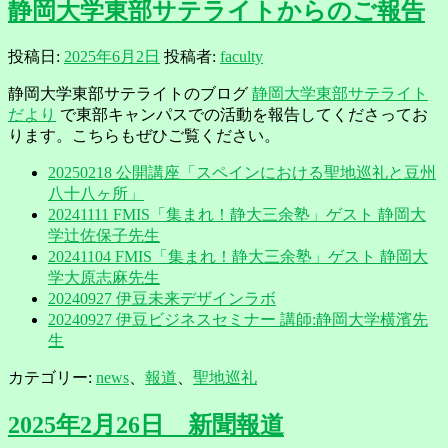
静岡大学東部サテライトからのご報告
投稿日:
2025年6月2日
投稿者:
faculty
静岡大学東部サテライトのブログ
静岡大学東部サテライト
だより
で東部キャンパスでの活動を報告してくださってお
ります。こちらもぜひご覧ください。
20250218 公開講座「スペインにおける聖地巡礼と豆州
八十八ヶ所」
20241111 FMIS「集まれ！静大三余塾」ゲスト 静岡大
学辻佐保子先生
20241104 FMIS「集まれ！静大三余塾」ゲスト 静岡大
学大原志麻先生
20240927 伊豆未来デザインラボ
20240927 伊豆ビジネスセミナー 講師:静岡大学横濱先
生
カテゴリー:
news
、
報道
、
聖地巡礼
2025年2月26日 新聞報道