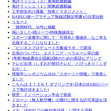
免許ラッシュ（２）東海総通殿編
免許ラッシュ（１）関東総通殿編
工学部生向け講義「技術とマネジメント」
HAREC(統一アマチュア無線試験証明書)の日英比較
リモート
「静岡時代」56号に掲載
揃いました(残り一つ)特殊無線技士
スポーツ栄養学に関して「可視化と価値化」なご本を
出版することになりました
「ビジネスプロデュース力養成ラボ」で講演
出張のついでに エストニア・ベラルーシ等の旅
[考察]無線通信士国家試験のための英語ヒアリング
テレビ出演（しずおか朝日テレビ「とびっきり！しず
おか」）
情報学シンポジウム2018『スポーツと情報』で発表し
ました
こちらは ＥＩ２ＫＴ ダブリンです(日本のHARECベー
スで免許頂きました)
研究・イノベーション学会で発表
ドローン（無人航空機）の飛行に関する許可承認を頂
きました
メモ「JJ0RHLの10枚組免許状」に関する資料