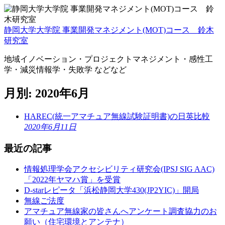
静岡大学大学院 事業開発マネジメント(MOT)コース 鈴木
研究室
地域イノベーション・プロジェクトマネジメント・感性工
学・減災情報学・失敗学 などなど
月別: 2020年6月
HAREC(統一アマチュア無線試験証明書)の日英比較
2020年6月11日
最近の記事
情報処理学会アクセシビリティ研究会(IPSJ SIG AAC)
「2022年ヤマハ賞」を受賞
D-starレピータ「浜松静岡大学430(JP2YIC)」開局
無線ご法度
アマチュア無線家の皆さんへアンケート調査協力のお
願い（住宅環境とアンテナ）