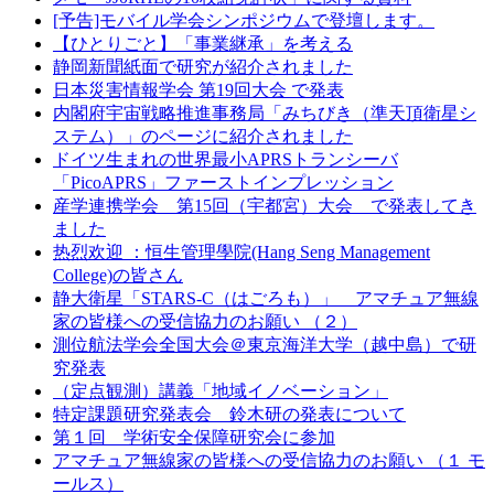
[予告]モバイル学会シンポジウムで登壇します。
【ひとりごと】「事業継承」を考える
静岡新聞紙面で研究が紹介されました
日本災害情報学会 第19回大会 で発表
内閣府宇宙戦略推進事務局「みちびき（準天頂衛星シ
ステム）」のページに紹介されました
ドイツ生まれの世界最小APRSトランシーバ
「PicoAPRS」ファーストインプレッション
産学連携学会 第15回（宇都宮）大会 で発表してき
ました
热烈欢迎 ：恒生管理學院(Hang Seng Management
College)の皆さん
静大衛星「STARS-C（はごろも）」 アマチュア無線
家の皆様への受信協力のお願い （２）
測位航法学会全国大会＠東京海洋大学（越中島）で研
究発表
（定点観測）講義「地域イノベーション」
特定課題研究発表会 鈴木研の発表について
第１回 学術安全保障研究会に参加
アマチュア無線家の皆様への受信協力のお願い （１ モ
ールス）