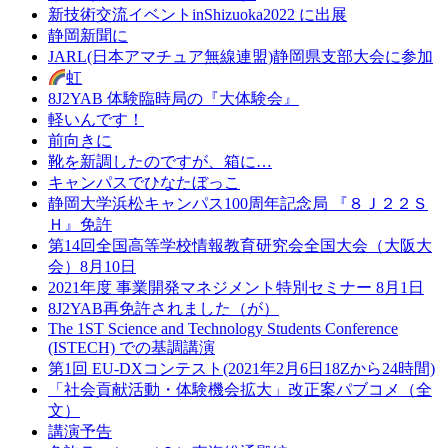
新技術交流イベントinShizuoka2022 に出展
静岡新聞に
JARL(日本アマチュア無線連盟)静岡県支部大会に参加
虹
8J2YAB 体験臨時局の『大体験会』
軽いんです！
前向きに
靴を新調したのですが、箱に…
キャンパスでひなたぼっこ
静岡大学浜松キャンパス100周年記念局 『８Ｊ２２Ｓ
Ｈ』免許
第14回全国高等学校情報教育研究会全国大会（大阪大
会）8月10日
2021年度 事業開発マネジメント特別セミナー 8月1日
8J2YAB再免許されました（が）
The 1ST Science and Technology Students Conference
(ISTECH) での基調講演
第1回 EU-DXコンテスト(2021年2月6日18Zから24時間)
「社会貢献活動・体験機会拡大」改正案パブコメ（全
文）
講演予告