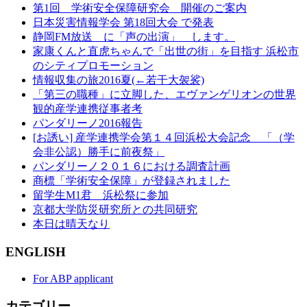
第1回 学術安全保障研究会 開催のご案内
日本災害情報学会 第18回大会 で発表
静岡FM放送 に「声の出演」 します。
家康くんと直虎ちゃんで「出世の街」を目指す 浜松市
のシティプロモーション
情報収集の旅2016夏(←若干大袈裟)
「第三の職種」に立脚した、エヴァンゲリオンの世界
観的産学連携従事者考
パンダリーノ2016報告
[お誘い] 産学連携学会第１４回浜松大会記念 「（学
会非公認）勝手に前夜祭」
パンダリーノ２０１６における調査計画
商標「学術安全保障」が登録されました
留学生M1君 浜松祭に参加
京都大学防災研究所との共同研究
本日は晴天なり
ENGLISH
For ABP applicant
カテゴリー