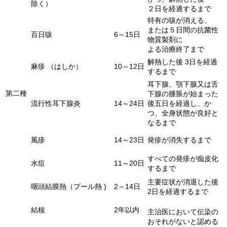
除く）
２日を経過するまで
特有の咳が消える、
または５日間の抗菌性
百日咳
6～15日
物質製剤に
よる治療終了まで
解熱した後 3日を経過
麻疹 （はしか）
10～12日
するまで
耳下腺、顎下腺又は舌
第二種
下腺の
腫脹が始まった
流行性耳下腺炎
14～24日
後五日を経過し、
か
つ、全身状態が良好と
なるまで
風疹
14～23日
発疹が消失するまで
すべての発疹が痂皮化
水痘
11～20日
するまで
主要症状が消退した後
咽頭結膜熱（プール熱 )
2～14日
2日を経過するまで
結核
2年以内
主治医において伝染の
おそれが
ないと認める