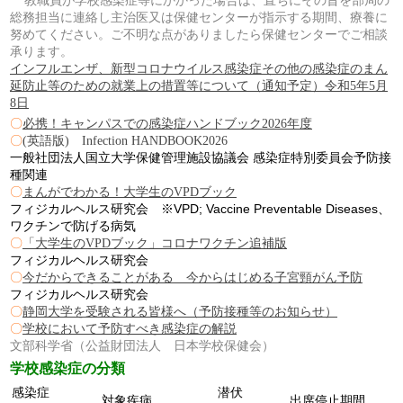
総務担当に連絡し
主治医又は保健センターが指示する期間、療養に
努めてください。
ご不明な点がありましたら保健センターでご相談
承ります。
インフルエンザ、新型コロナウイルス感染症その他の感染症のまん
延防止等のための就業上の措置等について（通知予定）令和5年5月
8日
〇
必携！キャンパスでの感染症ハンドブック2026年度
〇
(英語版) Infection HANDBOOK2026
一般社団法人国立大学保健管理施設協議会 感染症特別委員会
予防接
種関連
〇
まんがでわかる！大学生のVPDブック
フィジカルヘルス研究会 ※VPD; Vaccine Preventable Diseases、
ワクチンで防げる病気
〇
「大学生のVPDブック」コロナワクチン追補版
フィジカルヘルス研究会
〇
今だからできることがある 今からはじめる子宮頸がん予防
フィジカルヘルス研究会
〇
静岡大学を受験される皆様へ（予防接種等のお知らせ）
〇
学校において予防すべき感染症の解説
文部科学省
（公益財団法人 日本学校保健会）
学校感染症の分類
感染症
潜伏
対象疾病
出席停止期間