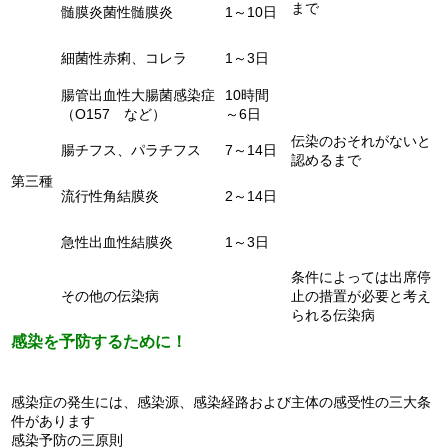
まで
髄膜炎菌性髄膜炎
1～10日
細菌性赤痢、コレラ
1～3日
腸管出血性大腸菌感染症
10時間
（O157 など）
～6日
伝染のおそれがないと
腸チフス、パラチフス
7～14日
認めるまで
第三種
流行性角結膜炎
2～14日
急性出血性結膜炎
1～3日
条件によっては出席停
その他の伝染病
止の措置が
必要と考え
られる伝染病
感染を予防するために！
感染症の発生には、感染源、感染経路および主体の感受性の三大条
件があります
感染予防の三原則