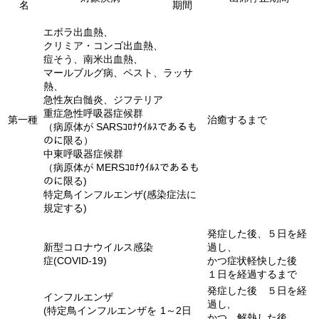
名
期間
エボラ出血熱、
クリミア・コンゴ出血熱、
痘そう、南米出血熱、
マールブルグ病、ペスト、ラッサ
熱、
急性灰白髄炎、ジフテリア
重症急性呼吸器症候群
第一種
治癒するまで
（病原体が SARSｺﾛﾅｳｲﾙｽであるも
のに限る）
中東呼吸器症候群
（病原体が MERSｺﾛﾅｳｲﾙｽであるも
のに限る)
特定鳥インフルエンザ(感染症法に
規定する)
発症した後、５日を経
新型コロナウイルス感染
過し、
症(COVID-19)
かつ症状軽快した後
１日を経過するまで
発症した後 ５日を経
インフルエンザ
過し,
(特定鳥インフルエンザを
1～2日
かつ、解熱した後