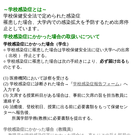
～学校感染症とは～
学校保健安全法で定められた感染症
罹患した場合、大学内での感染拡大を予防するため出席停
止としています。
学校感染症にかかった場合の取扱いについて
学校感染症にかかった場合（学生）
○ 学校感染症に罹患した場合は学校保健安全法に従い大学への出席
（ 出校 ） 停止とする。
○ 学校感染症に罹患した場合は次の手続きにより、
必ず届け出る
も
のとする。
(1) 医療機関において診察を受ける
(2) 学校感染症に診断された場合→
『
学校感染症報告フォーム
』
へ
入力する
(3) 欠席する授業科目がある場合は、事前に欠席の旨を担当教員に
連絡する
(4) 治癒後、登校初日、授業に出る前に必要書類をもって保健セン
ターへ報告後、
・・
所属学部学務(教務)に必要書類を提出する。
学校感染症にかかった場合（教職員）
教職員が学校感染症等にかかった場合は、直ちにその旨を部局の