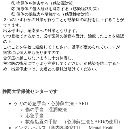
・・
① 病原体を除去する（感染源対策）
・・
② 病原体の侵入経路を遮断する（感染経路対策）
・・
③ 個体の抵抗力を増強する（感受性者対策）
３つのいずれかの対策が行うことが感染症の流行を阻止することが
できます。
出席停止は、感染源への対策となります。
いつ登校できるかは、必ず医師の診察を受け、治癒したことを確認
の上、
このことを学校に連絡してください。
基準が定められていますが、
病状には個人差もありますので、
合併症の起こらないように十分休養し、
主治医の指示に従うよう注意してください。
※感染を防止するた
め、出席停止中は、友達との接触は避けてください。
静岡大学保健センターです
ケガの応急手当・心肺蘇生法・AED
傷の手当 湿潤療法
応急手当
救命処置の手順 （心肺蘇生法とAEDの使用）
メンタルヘルス（学内相談窓口） Mental Health