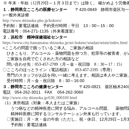
※ 年末・年始（12月29日～１月３日まで）は除く。 確かめよ
〒420-0849 静岡市葵区与一4
１．静岡県立こころの医療センター
○一般外来診療
http://www.shizuoka-pho.jp/kokoro/
予約制：要電話連絡
予約受付時間：平日 13：00～15：00
電話番号：054-271-1135（外来看護室）
２．浜松市 精神保健福祉センター
https://www.city.hamamatsu.shizuoka.jp/sei-hokenc/soudan/seisin/index.html
○こころの問題で困っているご本人、ご家族の相談
・
ひきこもり、アルコール・薬物問題を持つ方、犯罪等の被害者、が
・
ご家族を自死で亡くされた方の相談など
問い合わせ先：053-457-2709（月～金・祝日除 8：30～17：15）
〇こころのほっとライン（電話相談） 053-457-2195（専用）
専門のスタッフがお話を伺い一緒に考えます。
相談は本人やご家族
受付時間：月～金・祝日除 8：30～16:00
〒420-0821 葵区柚木240
３．静岡市こころの健康センター
電話 054-262-3011
FAX 054-262-3060
http://www.city.shizuoka.jp/630_000169.html
（1）来所相談（対象：本人またはご家族）
・・
うつ病などの精神疾患に関する悩み、アルコール問題、
・
薬物問
・・
精神科医療に関するコンサルテーション外来も行っています。
・
・
〇実施日：月・水・金の午前（ただし、祝・休日、12月29日～1月
・・
予約制：要電話連絡