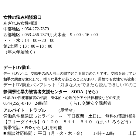
女性の悩み相談窓口
あざれあ女性相談
中部地区：054-272-7879
西部地区：053-456-7879
月火木金：9：00～16：00
・・・水：14：00～20：00
第2土曜：13：00～18：00
（年末年始除く）
デートDV防止
デートDVとは、交際中の恋人同士の間で起こる暴力のことです。
交際を続けて
相手の態度が変化して、様々な暴力が起こることがあり、
男性でも女性でも被害
デートDV防止パンフレット「好きな人ができたら読んでほしい10のこ
静岡県性暴力被害者支援センター SORA（そら）
性暴力や性犯罪被害の相談 身体的・心理的ケアや法律相談などの支援
054-(255)-8710 24時間 くらし交通安全課所管
アルバイト トラブル
(厚労省）
労働条件相談ほっとライン ～ 平日夜間・土日に、無料の電話相談
【フリーダイヤル】０１２０－８１１－６１０ （はい！ ろうどう）
携帯電話・PHSからも利用可能
■ 相談対応時間： 平日（月・火・木・金） 17時～22時 土日 1