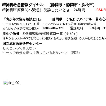
精神科救急情報ダイヤル （静岡県・静岡市・浜松市）
精神科医療機関へ緊急に受診したいとき
24時間
054-2
「青少年の悩み相談窓口」 静岡県 うちあけダイアル 若者心
～生きるのがつらくなった等、こころの悩みを抱える若者（概ね40歳未満）
0800-200-2326
通話無料 24時間 36
またはその家族の電話相談～
厚生労働省
SNS相談動画
/
相談窓口一覧（ナビィ）
悩みをもつ人がSNSでどのように相談するのか、相談を受ける人がどのように対
国立成育医療研究センター
しんどいって言えない
～一人で自分を傷つけ癒しているあなたへ～（PDF）