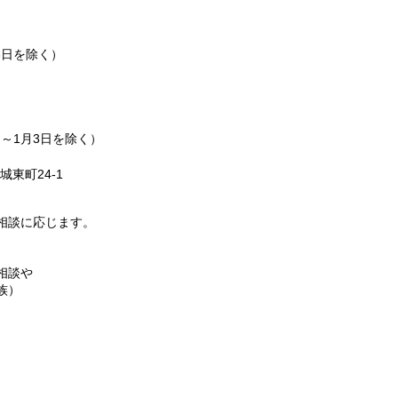
3日を除く）
～1月3日を除く）
東町24-1
相談に応じます。
相談や
族）