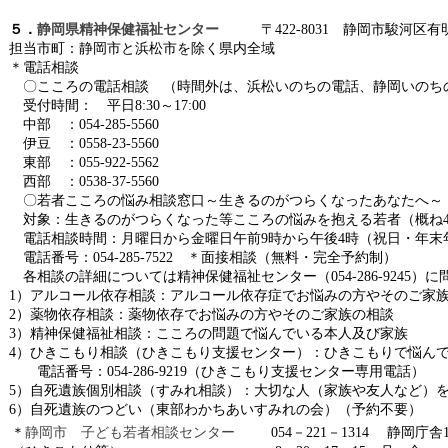
５．
静岡県精神保健福祉センター
〒422-8031 静岡市駿河区有
担当市町：静岡市と浜松市を除く県内全域
＊電話相談
・
〇こころの電話相談 （時間外は、浜松いのちの電話、静岡いのち
・
受付時間： 平日8:30～17:00
・
中部 ：054-285-5560
・
伊豆 ：0558-23-5560
・
東部 ：055-922-5562
・
西部 ：0538-37-5560
・
〇若者こころの悩み相談窓口～生きるのがつらくなったあなたへ～
・
対象：生きるのがつらくなった等こころの悩みを抱える若者（概ね4
・
電話相談時間：月曜日から金曜日午前9時から午後4時（祝日・年末
・
・
電話番号：054-285-7522
＊面接相談（無料・完全予約制）
・
各相談の詳細については精神保健福祉センター（054-286-9245）
1）アルコール依存相談：アルコール依存症でお悩みの方やそのご家
2）薬物依存相談：薬物依存でお悩みの方やそのご家族の相談
3）精神保健福祉相談：こころの問題で悩んでいる本人及び家族
4）ひきこもり相談（ひきこもり支援センター）：ひきこもりで悩ん
・・
電話番号：054-286-9219（ひきこもり支援センター専用電話）
5）自死遺族個別相談（すみれ相談）：大切な人（家族や友人など）
6）自死遺族のつどい（東部わかちあいすみれの会）（予約不要）
＊
静岡市 子ども若者相談センター
054－221－1314 静岡庁舎