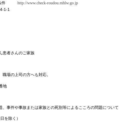
う労働条件
http://www.check-roudou.mhlw.go.jp
-1-1
ん患者さんのご家族
、職場の上司の方へも対応。
番地
題、
事件や事故または家族との死別等によるこころの問題について
3日を除く）