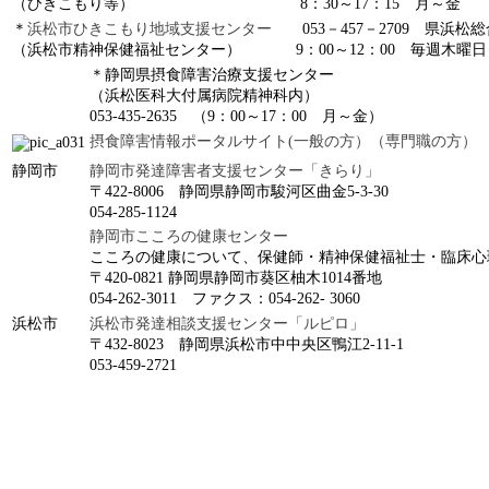
（ひきこもり等） 8：30～17：15 月～金
＊
浜松市ひきこもり地域支援センター
053－457－2709 県浜松
（浜松市精神保健福祉センター） 9：00～12：00 毎週木曜日
＊静岡県摂食障害治療支援センター
（浜松医科大付属病院精神科内）
053-435-2635 （9：00～17：00 月～金）
摂食障害情報ポータルサイト(一般の方）
（専門職の方）
静岡市
静岡市発達障害者支援センター「きらり」
〒422-8006 静岡県静岡市駿河区曲金5-3-30
054-285-1124
静岡市こころの健康センター
こころの健康について、保健師・精神保健福祉士・臨床心
〒420-0821 静岡県静岡市葵区柚木1014番地
054-262-3011 ファクス：054-262- 3060
浜松市
浜松市発達相談支援センター「ルピロ」
〒432-8023 静岡県浜松市中中央区鴨江2-11-1
053-459-2721