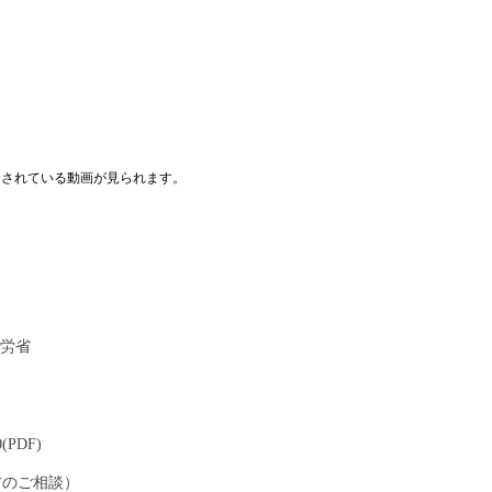
介されている動画が見られます。
：厚労省
ト
0(PDF)
方のご相談）