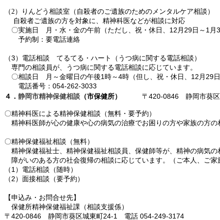
・
・
（2）りんどう相談室（自殺者のご遺族のためのメンタルケア相談）
・
自殺者ご遺族の方を対象に、精神科医などが相談に対応
・
〇実施日 月・水・金の午前（ただし、祝・休日、12月29日～1月
・・
予約制：要電話連絡
・
・
（3）電話相談 てるてる・ハート（うつ病に関する電話相談）
・
専門の相談員が、うつ病に関する電話相談に応じています。
・
〇相談日 月～金曜日の午後1時～4時（但し、祝・休日、12月29日
・・
電話番号：054-262-3033
〒420-0846 静岡市葵区城
４．
静岡市精神保健相談
（市保健所）
〇精神科医による精神保健相談（無料・要予約）
・
精神科医師が心の健康や心の病気の治療でお困りの方や家族の方の
・
〇精神保健福祉相談（無料）
・
精神保健福祉士、精神保健福祉相談員、保健師等が、精神の病気の
・
障がいのある方の
社会復帰の相談に応じています。（ご本人、ご家
（1）電話相談（随時）
（2）面接相談（要予約）
・
【申込み・お問合せ先】
・
保健所精神保健福祉課（相談支援係）
〒420-0846 静岡市葵区城東町24-1 電話 054-249-3174