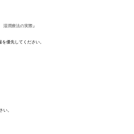
』
 湿潤療法の実際
報を優先してください。
さい。