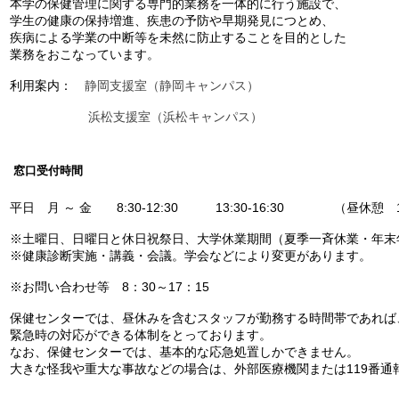
本学の保健管理に関する専門的業務を一体的に行う施設で、
学生の健康の保持増進、疾患の予防や早期発見につとめ、
疾病による学業の中断等を未然に防止することを目的とした
業務を
おこなっています。
利用案内：
静岡支援室（静岡キャンパス）
浜松支援室（浜松キャンパス）
窓口受付時間
平日 月 ～ 金 8:30-12:30 13:30-16:30 （昼休憩 12:
※土曜日、日曜日と休日祝祭日、大学休業期間（夏季一斉休業・年末
※健康診断実施・講義・会議。学会などにより変更があります。
※お問い合わせ等 8：30～17：15
保健センターでは、昼休みを含むスタッフが勤務する時間帯であれば
緊急時の対応ができる体制をとっております。
なお、保健センターでは、基本的な応急処置しかできません。
大きな怪我や重大な事故などの場合は、外部医療機関または119番通