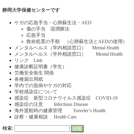
静岡大学保健センターです
ケガの応急手当・心肺蘇生法・AED
傷の手当 湿潤療法
応急手当
救命処置の手順 （心肺蘇生法とAEDの使用）
メンタルヘルス（学内相談窓口） Mental Health
メンタルヘルス（学外相談窓口） Mental Health
リンク Link
健康診断証明書（学生）
労働安全衛生 関係
各種届出用紙
学内での急病やケガの対応
学校感染症について
感染症 新型コロナウイルス感染症 COVID-19
感染症の注意 Infectious Disease
海外渡航時の健康管理 Traveler’s Health
診察・健康相談 Health Care
検索: