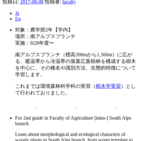
投稿日:
2017-08-08
投稿者:
faculty
Ja
En
対象：農学部2年【学内】
場所：南アルプスブランチ
実施：H28年度〜
南アルプスブランチ（標高390mから1,560m）に広が
る、暖温帯から冷温帯の落葉広葉樹林を構成する樹木
を中心に、その種名や識別方法、生態的特徴について
学習します。
これまでは環境森林科学科の実習（
樹木学実習
）とし
て行われておりました。
For 2nd grade in Faculty of Agriculture [intra-] South Alps
branch
Learn about morphological and ecological characters of
woody plants in South Alps branch, from worm template to