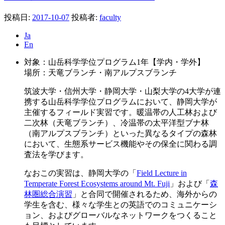
投稿日:
2017-10-07
投稿者:
faculty
Ja
En
対象：山岳科学学位プログラム1年【学内・学外】
場所：天竜ブランチ・南アルプスブランチ
筑波大学・信州大学・静岡大学・山梨大学の4大学が連
携する山岳科学学位プログラムにおいて、静岡大学が
主催するフィールド実習です。暖温帯の人工林および
二次林（天竜ブランチ）、冷温帯の太平洋型ブナ林
（南アルプスブランチ）といった異なるタイプの森林
において、生態系サービス機能やその保全に関わる調
査法を学びます。
なおこの実習は、静岡大学の「
Field Lecture in
Temperate Forest Ecosystems around Mt. Fuji
」および「
森
林圏総合演習
」と合同で開催されるため、海外からの
学生を含む、様々な学生との英語でのコミュニケーシ
ョン、およびグローバルなネットワークをつくること