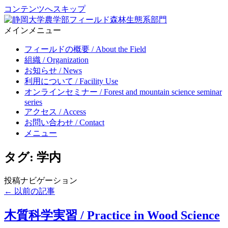
コンテンツへスキップ
メインメニュー
Forest ecosystem section, Center for education and research in field
静岡大学農学部フィールド森林生態系部門
science, Faculty of Agriculture, Shizuoka University
フィールドの概要 / About the Field
組織 / Organization
お知らせ / News
利用について / Facility Use
オンラインセミナー / Forest and mountain science seminar
series
アクセス / Access
お問い合わせ / Contact
メニュー
タグ: 学内
投稿ナビゲーション
←
以前の記事
木質科学実習 / Practice in Wood Science