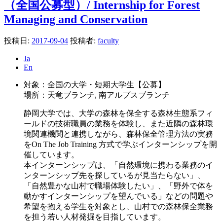
（全国公募型）/ Internship for Forest
Managing and Conservation
投稿日:
2017-09-04
投稿者:
faculty
Ja
En
対象：全国の大学・短期大学生【公募】
場所：天竜ブランチ, 南アルプスブランチ
静岡大学では、大学の森林を保全する森林生態系フィ
ールドの技術職員の業務を体験し、また近隣の森林環
境関連機関と連携しながら、森林保全管理方法の実務
をOn The Job Training 方式で学ぶインターンシップを開
催しています。
本インターンシップは、「自然環境に携わる業務のイ
ンターンシップ先を探しているが見当たらない」、
「自然豊かな山村で職場体験したい」、「野外で体を
動かすインターンシップを望んでいる」などの問題や
希望を抱える学生を対象とし、山村での森林保全業務
を担う若い人材発掘を目指しています。