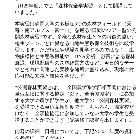
（H29年度までは「森林保全学実習」として開講して
いました）
本実習は静岡大学の多様な3つの森林フィールド（天
竜・南アルプス・富士山）を巡る4日間のツアー型の公
開森林実習*です。多様な森林植生とその特徴の違い、
植生ゾーンごとに異なる山地生態系保全技術を比較学
習します。ただ植生や現場を見学するのではなく、生
物多様性と生態系機能や、DNA分析、獣害による森林
衰退、環境配慮型の森林経営方法など、今日的なテー
マとそれに関連した実験を随所に盛り込み、現場に対
応可能な知識と技術を学びます。
*公開森林実習とは、「全国農学系学部相互間における
単位互換に関する協定（以下、全演協協定）」に参加
する大学の農学部学生が、他大学の「公開森林実習」
を受講できる単位互換制度です。もちろん、協定校だ
けなく、全演協協定に参加していない大学の学生も受
講することができます（受講修了認定を出します）。
内容の詳細、日程については、下記の2021年度の資料
を参考にしてください。