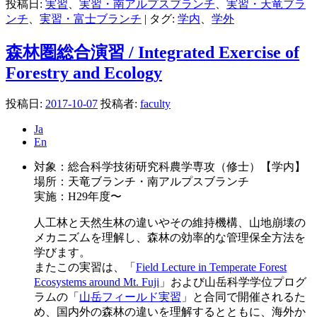
投稿日:
実習
、
実習・南アルプスブランチ
、
実習・天竜ブラ
ンチ
、
実習・富士ブランチ
|
タグ:
学内
、
学外
森林圏総合演習 / Integrated Exercise of
Forestry and Ecology
投稿日:
2017-10-07
投稿者:
faculty
Ja
En
対象：総合科学技術研究科農学専攻（修士）【学内】
場所：天竜ブランチ・南アルプスブランチ
実施：H29年度〜
人工林と天然生林の違いやその維持機構、山地崩壊の
メカニズムを理解し、森林の効率的な管理保全方法を
学びます。
またこの実習は、「
Field Lecture in Temperate Forest
Ecosystems around Mt. Fuji
」および山岳科学学位プログ
ラムの「
山岳フィールド実習
」と合同で開催されるた
め、国内外の森林の違いを理解するとともに、海外か