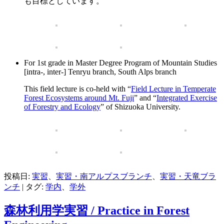
も目標としています。
For 1st grade in Master Degree Program of Mountain Studies
[intra-, inter-] Tenryu branch, South Alps branch
This field lecture is co-held with “
Field Lecture in Temperate
Forest Ecosystems around Mt. Fuji
” and “
Integrated Exercise
of Forestry and Ecology
” of Shizuoka University.
投稿日:
実習
、
実習・南アルプスブランチ
、
実習・天竜ブラ
ンチ
|
タグ:
学内
、
学外
森林利用学実習 / Practice in Forest