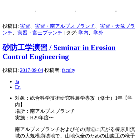
投稿日:
実習
、
実習・南アルプスブランチ
、
実習・天竜ブラ
ンチ
、
実習・富士ブランチ
|
タグ:
学内
、
学外
砂防工学演習 / Seminar in Erosion
Control Engineering
投稿日:
2017-09-04
投稿者:
faculty
Ja
En
対象：総合科学技術研究科農学専攻（修士）1年【学
内】
場所：南アルプスブランチ
実施：H29年度〜
南アルプスブランチおよびその周辺に広がる榛原川流
域の大規模崩壊地で、山地保全のための山腹工の様子