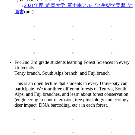
→
2021年度_静岡大学_富士南アルプス生態学実習_計
画書
(pdf)
For 2nd-3rd grade students learning Forest Sciences in every
University
Tenry branch, South Alps branch, and Fuji branch
This is an open lecture that students in every University can
participate. We tour three different forests of Tenryu, South
Alps, and Fuji branches, and learn about forest conservation
(engineering to control erosion, tree physiology and ecology,
deer impact, DNA barcoding, etc.) in each forest.