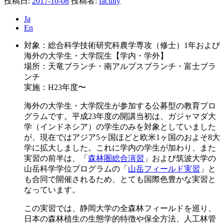
投稿日:
2017-10-08
投稿者:
faculty
Ja
En
対象：総合科学技術研究科農学専攻（修士）1年および
海外の大学生・大学院生【学内・学外】
場所：天竜ブランチ・南アルプスブランチ・富士ブラ
ンチ
実施：H23年度〜
海外の大学生・大学院生が参加する公募型の教育プロ
グラムです。平成23年度の開講当初は、ガジャマダ大
学（インドネシア）の学生のみを対象としていました
が、現在ではアジア5ヶ国ほどと欧米1ヶ国のおよそ8大
学に拡大しました。これに学内の学生が加わり、また
実習の前半は、「
森林圏総合演習
」および筑波大学の
山岳科学学位プログラムの「
山岳フィールド実習
」と
も合同で開催されるため、とても国際色豊かな実習と
なっています。
この実習では、静岡大学の全森林フィールドを巡り、
日本の森林植生の生態学的特徴や保全方法、人工林管