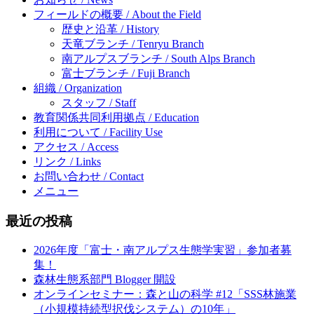
フィールドの概要 / About the Field
歴史と沿革 / History
天竜ブランチ / Tenryu Branch
南アルプスブランチ / South Alps Branch
富士ブランチ / Fuji Branch
組織 / Organization
スタッフ / Staff
教育関係共同利用拠点 / Education
利用について / Facility Use
アクセス / Access
リンク / Links
お問い合わせ / Contact
メニュー
最近の投稿
2026年度「富士・南アルプス生態学実習」参加者募
集！
森林生態系部門 Blogger 開設
オンラインセミナー：森と山の科学 #12「SSS林施業
（小規模持続型択伐システム）の10年」