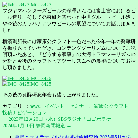
IMG_8427
フジヤマハンターズビールの深澤さんには富士宮におけるビ
ール造り、そして発酵研と関わった中世グルートビール造り
や今後のカラハナアソウビールの展望についてお話し頂きま
した。
横濱副所長には家康公クラフト一色だった今年一年の発酵研
を振り返っていただき、コンテンツツーリズムについてご説
明頂いたあと、『どうする家康』の大河ドラマツーリズムの
分析と今後のクラフトビアツーリズムへの展望についてお話
し頂きました。
IMG_8426
IMG_8425
その後の発酵研忘年会も盛り上がりました。
カテゴリー:
news
、
イベント
、
セミナー
、
家康公クラフト
投稿ナビゲーション
←
2023年12月20日（水）SBSラジオ「ゴゴボラケ」
2024年1月10日 静岡新聞報道
→
発酵とサステナブルな地域社会研究所 2025年5月から