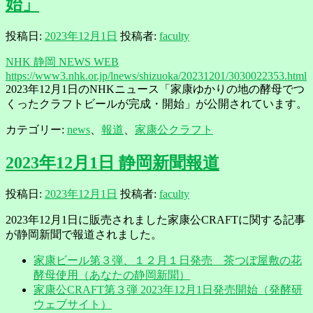
始」
投稿日:
2023年12月1日
投稿者:
faculty
NHK 静岡 NEWS WEB
https://www3.nhk.or.jp/lnews/shizuoka/20231201/3030022353.html
2023年12月1日のNHKニュース「家康ゆかりの地の酵母でつ
くったクラフトビールが完成・開始」が公開されています。
カテゴリー:
news
、
報道
、
家康公クラフト
2023年12月1日 静岡新聞報道
投稿日:
2023年12月1日
投稿者:
faculty
2023年12月1日に販売されました家康公CRAFTに関する記事
が静岡新聞で報道されました。
家康ビール第３弾、１２月１日発売 茶つぼ屋敷の花
酵母使用（あなたの静岡新聞）
家康公CRAFT第３弾 2023年12月1日発売開始（発酵研
ウェブサイト）