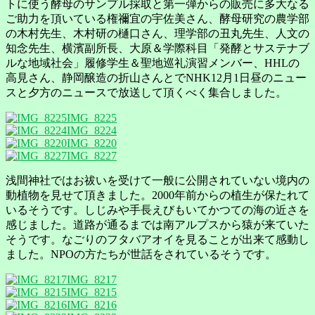
トに使う酵母のサンプル採取と第一弾からの販売に多大なる
ご助力を頂いている権禰宜の宇佐美さん、酵母研究の農学部
の木村先生、木村研の樋口さん、理学部の丑丸先生、人文の
知念先生、横濱副所長、大原＆学際科目「発酵とサステナブ
ルな地域社会」履修学生＆聖地巡礼演習メンバー、HHLの
高見さん、静岡醸造の折山さんとでNHK12月1日昼のニュー
スと夕方のニュースで放送して頂くべく集合しました。
IMG_8225
IMG_8224
IMG_8220
IMG_8227
浅間神社ではお祓いを受けて一般に公開されていない境内の
動植物を見せて頂きました。2000年前からの植生が保たれて
いるそうです。しじみや手長えびもいてかつての海の近さを
感じました。道路が通るまでは南アルプスから猿が来ていた
そうです。なごりのフタバアオイを見ることが出来て感動し
ました。NPOの方たちが世話をされているそうです。
IMG_8217
IMG_8215
IMG_8216