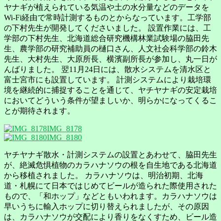
ヤナギが植えられている気温や土の水分量などのデータを
Wi-Fi経由で常時計測するものとからなっています。工学部
の下村先生が開発してくださいました。 設置作業には、工
学部の下村先生、北海道総合研究機構林業試験場の脇田先
生、農学部の研究補助員の樋口さん、人文社会科学部の鈴木
先生、大村先生、大原所長、横濱副所長が参加し、丸一日が
んばりました。 翌11月24日には、散水システムを清水区と
富士宮市にも設置しています。 計測システムにより栽培環
境を継続的に捕捉することを通じて、ヤチヤナギの安定栽培
においてどういう条件が望ましいか、明らかになってくるこ
とが期待されます。
IMG_8178
IMG_8180
ヤチヤナギ散水・計測システムの設置とあわせて、脇田先生
が、絶滅危惧植物のカラハナソウの根を自生地である北海道
から移植されました。 カラハナソウは、明治初期、北海
道・札幌にて日本ではじめてビールが造られた際使用された
もので、「和ホップ」などともいわれます。カラハナソウは
早いうちに輸入ホップに切り替えられましたが、その原因
は、カラハナソウが交配により香りをなくすため、ビール造