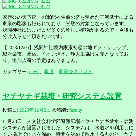
IMG_8222
IMG_8223
家康公の天下統一の軍配や生前の姿を留めた三河武士による
家康の彫像も祀られており、崇敬の対象となっています。
浅間神社にはまだまだ多くの珍しい植物があるので、今後も
分け入らせて頂きたいです。
【2023/12/05】浅間神社境内家康初恋の地ギフトショップ、
駿府楽市、匠宿、イオン清水、静大生協は完売となってお
り、追加入荷の予定はありません。
カテゴリー:
news
、
報道
、
家康公クラフト
ヤチヤナギ栽培・研究システム設置
投稿日:
2023年12月2日
投稿者:
faculty
11月23日、人文社会科学部避難広場にヤチヤナギ散水・計測
システムが設置されました。システムは、水道水を利用しに
くい場所で雨水を溜め、時間を決めて散水するものと、ヤチ