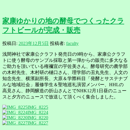
家康ゆかりの地の酵母でつくったクラ
フトビールが完成・販売
投稿日:
2023年12月5日
投稿者:
faculty
浅間神社で家康公クラフト発売日の9時から、家康公クラフ
トに使う酵母のサンプル採取と第一弾からの販売に多大なる
ご助力を頂いている権禰宜の宇佐美さん、酵母研究の農学部
の木村先生、木村研の樋口さん、理学部の丑丸先生、人文の
知念先生、横濱副所長、大原＆学際科目「発酵とサステナブ
ルな地域社会」履修学生＆聖地巡礼演習メンバー、HHLの
高見さん、静岡醸造の折山さんとでNHK12月1日昼のニュー
スと夕方のニュースで放送して頂くべく集合しました。
IMG_8225
IMG_8224
IMG_8220
IMG_8227