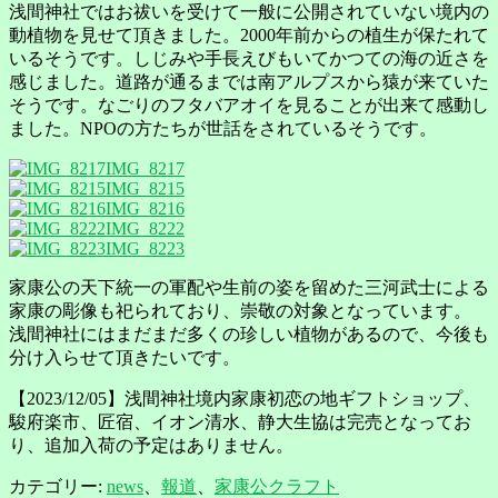
浅間神社ではお祓いを受けて一般に公開されていない境内の
動植物を見せて頂きました。2000年前からの植生が保たれて
いるそうです。しじみや手長えびもいてかつての海の近さを
感じました。道路が通るまでは南アルプスから猿が来ていた
そうです。なごりのフタバアオイを見ることが出来て感動し
ました。NPOの方たちが世話をされているそうです。
IMG_8217
IMG_8215
IMG_8216
IMG_8222
IMG_8223
家康公の天下統一の軍配や生前の姿を留めた三河武士による
家康の彫像も祀られており、崇敬の対象となっています。
浅間神社にはまだまだ多くの珍しい植物があるので、今後も
分け入らせて頂きたいです。
【2023/12/05】浅間神社境内家康初恋の地ギフトショップ、
駿府楽市、匠宿、イオン清水、静大生協は完売となってお
り、追加入荷の予定はありません。
カテゴリー:
news
、
報道
、
家康公クラフト