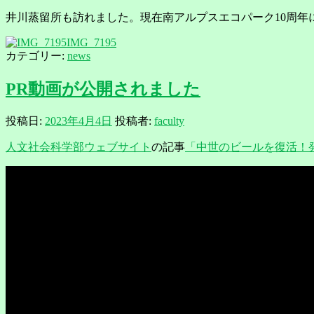
井川蒸留所も訪れました。現在南アルプスエコパーク10周
IMG_7195
カテゴリー:
news
PR動画が公開されました
投稿日:
2023年4月4日
投稿者:
faculty
人文社会科学部ウェブサイト
の記事
「中世のビールを復活！