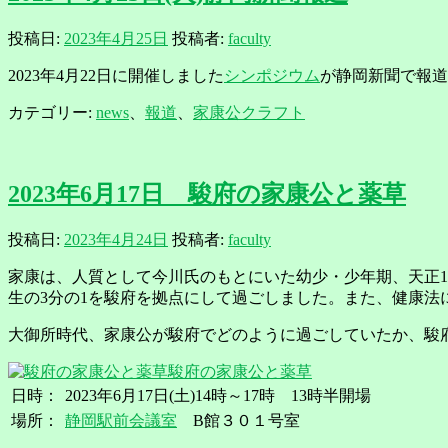
投稿日:
2023年4月25日
投稿者:
faculty
2023年4月22日に開催しました
シンポジウム
が静岡新聞で報道
カテゴリー:
news
、
報道
、
家康公クラフト
2023年6月17日 駿府の家康公と薬草
投稿日:
2023年4月24日
投稿者:
faculty
家康は、人質として今川氏のもとにいた幼少・少年期、天正14(
生の3分の1を駿府を拠点にして過ごしました。また、健康
大御所時代、家康公が駿府でどのように過ごしていたか、駿
駿府の家康公と薬草
日時：
2023年6月17日(土)14時～17時 13時半開場
場所：
静岡駅前会議室
B館３０１号室