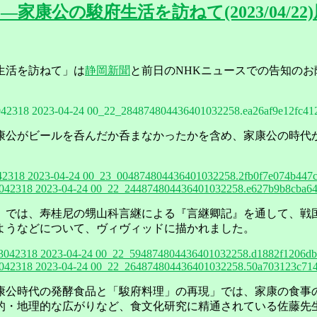
公の駿府生活を訪ねて(2023/04/22
生活を訪ねて」は
静岡新聞
と前日のNHKニュースでの告知のお
4874804436401032258.ea26af9e12fc41
康公がビールを呑んだか呑まなかったかを含め、家康公の時代
4874804436401032258.2fb0f7e074b447c
4874804436401032258.e627b9b8cba64
」では、寿桂尼の甥山科言継による『言継卿記』を通して、戦
ようなどについて、ヴィヴィッドに描かれました。
4874804436401032258.d1882f1206db
4874804436401032258.50a703123c714
康公時代の発酵食品と「駿府料理」の再現」では、家康の食事
的・地理的な広がりなど、食文化研究に精通されている佐藤先