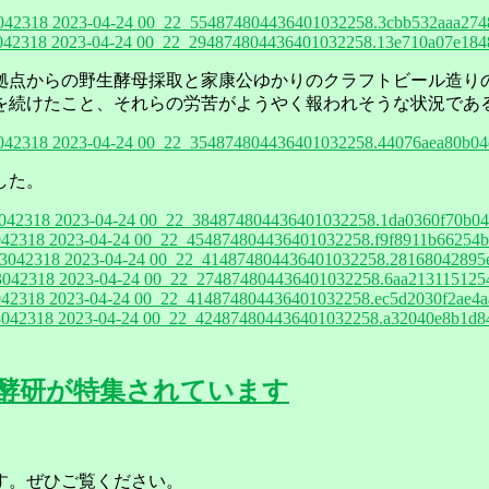
4874804436401032258.3cbb532aaa2748
4874804436401032258.13e710a07e1848
拠点からの野生酵母採取と家康公ゆかりのクラフトビール造り
を続けたこと、それらの労苦がようやく報われそうな状況であ
4874804436401032258.44076aea80b04e
した。
4874804436401032258.1da0360f70b04
4874804436401032258.f9f8911b66254b
4874804436401032258.28168042895e
4874804436401032258.6aa213115125
4874804436401032258.ec5d2030f2ae4a
4874804436401032258.a32040e8b1d84
て発酵研が特集されています
ます。ぜひご覧ください。