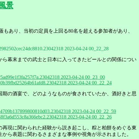
)風景
蔭もあり、当初の定員を上回る80名を超える参加者があり、
2982502cec24dc8810.23042318 2023-04-24 00_22_28
から幕末までの武士と日本に入ってきたビールとの関係につい
5ad99e1f3fa257f7a.23042318 2023-04-24 00_23_00
0b39fbd25264b61afd8.23042318 2023-04-24 00_22_24
国期の酒宴で、どのようなものが食されていたか、酒好きと思
4709b137899800810d03.23042318 2023-04-24 00_22_59
8f3a6d553c8a366ebc2.23042318 2023-04-24 00_22_26
の再現に関わられた経験から説き起こし、粽と柏餅をめぐる東
生から表題に関わるさまざまな事例や視角が示されました。