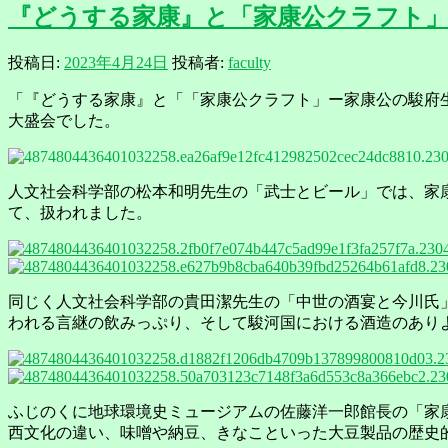
『どうする家康』と「家康公クラフト」―家康
投稿日:
2023年4月24日
投稿者:
faculty
「『どうする家康』と「「家康公クラフト」ー家康公の駿府
大盛会でした。
人文社会科学部の松本和明先生の「武士とビール」では、家
て、扱われました。
同じく人文社会科学部の貴田潔先生の「中世の酒宴と今川氏
われる言継の飲みっぷり、そして駿河国における酒造のあり
ふじのくに地球環境史ミュージアムの佐藤洋一郎館長の「家
西文化の違い、味噌や納豆、きなこといった大豆製品の歴史