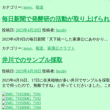
カテゴリー:
news
、
報道
毎日新聞で発酵研の活動が取り上げら
投稿日:
2023年4月20日
投稿者:
faculty
2023年4月9日の毎日新聞「天下統一した家康公にあやか
カテゴリー:
news
、
報道
、
家康公クラフト
井川でのサンプル採取
投稿日:
2023年4月18日
投稿者:
faculty
2023年4月16日、17日に在来植物が多い井川でサンプル
士で伺ったので、無敵ですね」と仰ってくださいました。こ
IMG_7191
IMG_7192
IMG_7193
IMG_7194