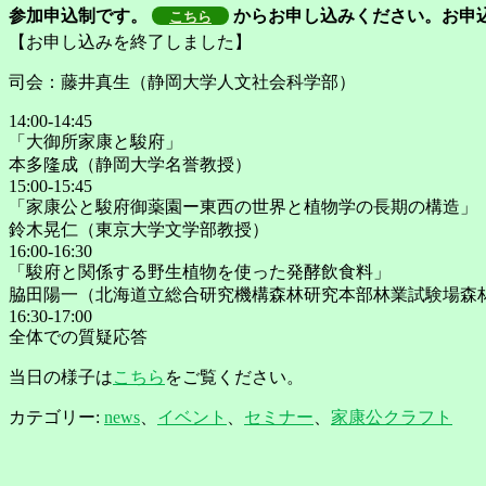
参加申込制です。
からお申し込みください。お申
こちら
【お申し込みを終了しました】
司会：藤井真生（静岡大学人文社会科学部）
14:00-14:45
「大御所家康と駿府」
本多隆成（静岡大学名誉教授）
15:00-15:45
「家康公と駿府御薬園ー東西の世界と植物学の長期の構造」
鈴木晃仁（東京大学文学部教授）
16:00-16:30
「駿府と関係する野生植物を使った発酵飲食料」
脇田陽一（北海道立総合研究機構森林研究本部林業試験場森
16:30-17:00
全体での質疑応答
当日の様子は
こちら
をご覧ください。
カテゴリー:
news
、
イベント
、
セミナー
、
家康公クラフト