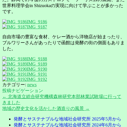
世界料理学会in Shizuokaの実現に向けて学ぶことが多かった
です。
IMG_9186
IMG_9187
自由市場の豊富な食材、ケレー酒から洋物店が始まったり、
ブルワリーさんがあったりで函館は発酵の街の側面もありま
した。
IMG_9188
IMG_9189
IMG_9190
IMG_9191
IMG_9192
カテゴリー:
news
投稿ナビゲーション
←
北海道立総合研究機構森林研究本部林業試験場に行って
きました
地域の歴史文化を活かした酒造りの風景
→
発酵とサステナブルな地域社会研究所 2025年5月から
発酵とサステナブルな地域社会研究所 2024年6月から