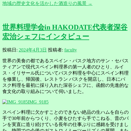
地域の歴史文化を活かした酒造りの風景
→
世界料理学会in HAKODATE代表者深谷
宏治シェフにインタビュー
投稿日:
2024年4月3日
投稿者:
faculty
世界の美食の都であるスペイン・バスク地方のサン・セバス
ティアンで現代スペイン料理界の第一人者のひとり、ルイ
ス・イリサール氏についてバスク料理を中心にスペイン料理
を修業し、帰国後、レストラン バスクを開店し、日本にバ
スク料理を最初に採り入れた深谷シェフに、函館の先進的な
食文化の取り組みについて伺いました。
IMG_9185
スペイン料理に欠かすことのできない絶品の生ハムを自らの
手で30年前からつくり、小麦をひたすら手でこねる、昔のパ
ンを実直に造り続けている長年の仕事ぶりに感銘を受けまし
た。静岡での今後のガストロノミーツーリズムの展開、また