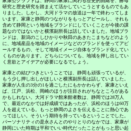
家康公クラフトは、静岡の家康に関わる歴史的由緒を、酵母
研究と歴史研究を踏まえて活かしていこうとするものでもあ
りました。しかし、大河ドラマの放送は一年で終わってしま
います。家康と静岡のつながりをもっとアピールし、それも
含めて静岡という地域をブランドにしていくことが今後の課
題なのではないかと横濱副所長は話していました。地域ブラ
ンドは、新潟のこしひかりや秋田のあきたこまちなどのよう
に、地域産品を地域のイメージなどのブランドを使ってアピ
ールするもの、そして地域イメージ自体をブランド化してい
くものがあります。どちらについても、地域を押し出してい
く意欲とアイデアが必要になるでしょう。
家康との結びつきということでは、静岡も頑張っているが、
もう少し押し出しがほしいと横濱副所長は話していました。
家康が人生の3分の1を過ごしたにもかかわらず、家康といえ
ば、江戸、浜松、岡崎のほうが注目されがちなところがある
かもしれない。大河ドラマ館来館者数は、静岡では28万人
で、最近のなかでは好成績ではあったが、浜松のほうは60万
人を超えている。もっと静岡のよさを伝えることに熱心であ
ってほしい。そういう期待を持っているということでした。
パーソナリティの是永さんとのやりとりのなかでは、家康が
静岡にいた時期は平和でいい時代だったことがもっと思い起