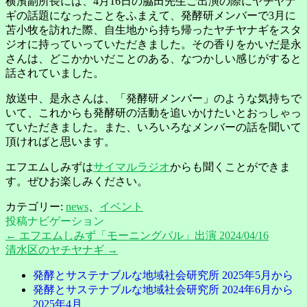
横濱副所長には、4月16日の脇田先生ご出演の際にヤチヤナ
ギの話題になったことをふまえて、発酵研メンバーで3月に
苫小牧を訪れた際、自生地から持ち帰ったヤチヤナギをスタ
ジオに持っていっていただきました。その香りをかいだ是永
さんは、どこかかいだことのある、なつかしい感じがすると
話されていました。
放送中、是永さんは、「発酵研メンバー」のような気持ちで
いて、これからも発酵研の活動を追いかけたいとおっしゃっ
ていただきました。また、いろいろなメンバーの話を聞いて
頂ければと思います。
エフエムしみずは
サイマルラジオ
からも聞くことができま
す。ぜひお楽しみください。
カテゴリー:
news
、
イベント
投稿ナビゲーション
←
エフエムしみず「モーニングパル」出演 2024/04/16
清水区のヤチヤナギ
→
発酵とサステナブルな地域社会研究所 2025年5月から
発酵とサステナブルな地域社会研究所 2024年6月から
2025年4月