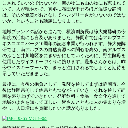
こされていいのではないか、海の物にも山の物にも恵まれて
いて、人が穏やかで、真冬に布団が干せるほど温暖な静岡
は、その分気質がおとなしてハングリーさが少ないのではな
いか、ということも話題になりました。
地域ブランドの話から進んで、横濱副所長は静大発酵研の今
年度の活動にも言及がありました。静岡市では南アルプスユ
ネスコエコパーク10周年の記念事業が行われます。静大発酵
研では、南アルプスの自然資源への関心を高め、南アルプス
のふもと井川地区をにぎやかにしていくために、野生酵母を
使用したウイスキーづくりに携ります。是永さんからは、昨
今ウイスキーブームで、きっと注目されるでしょうと期待を
示していただきました。
最後に、今後の抱負として、発酵を通してまずは静岡市、今
後は静岡県そして他県ともつながっていき、それを通して静
岡を盛り上げていきたい、発酵飲料・食品、食文化を通して
地域のよさを知ってほしい、皆さんとともに人の集まりを増
やし、人口増にも貢献したいと話がありました。
IMG_9365