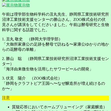
展示物
午前は理学部生物科学科の丑丸先生、静岡県工業技術研究所
沼津工業技術支援センターの勝山さん、ZOO株式会社の伏
見さんが講演をしてくださいました。午前は酵母研究と生物
科学に関する話題でした。
1. 丑丸 敬史 （静岡大学理学部）
「大御所家康公の足跡を酵母で訪ねる〜家康公ゆかりの地か
らの花酵母の単離」
2. 勝山 聡 （静岡県工業技術研究所沼津工業技術支援セン
ター）
「海洋由来微生物を活用したサワービールの開発」
3. 伏見 陽介 （ZOO株式会社）
「静岡をクラフトビア王国へ〜なぜ醸造所が増え続けるの
か〜」
注意
質疑応答においてホームブリューイング（家庭醸造）