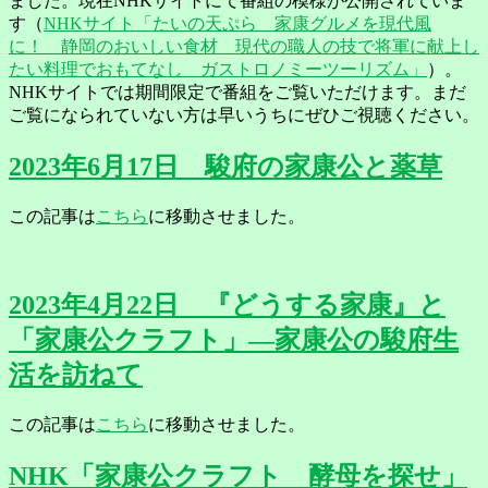
ました。現在NHKサイトにて番組の模様が公開されていま
す（
NHKサイト「たいの天ぷら 家康グルメを現代風
に！ 静岡のおいしい食材 現代の職人の技で将軍に献上し
たい料理でおもてなし ガストロノミーツーリズム」
）。
NHKサイトでは期間限定で番組をご覧いただけます。まだ
ご覧になられていない方は早いうちにぜひご視聴ください。
2023年6月17日 駿府の家康公と薬草
この記事は
こちら
に移動させました。
2023年4月22日 『どうする家康』と
「家康公クラフト」―家康公の駿府生
活を訪ねて
この記事は
こちら
に移動させました。
NHK「家康公クラフト 酵母を探せ」