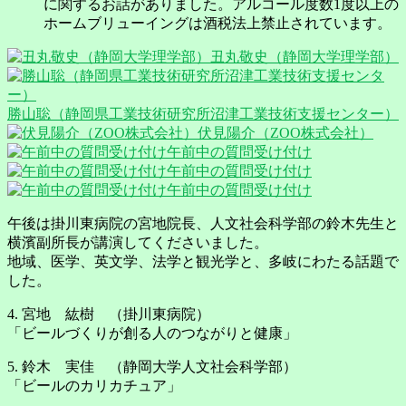
に関するお話がありました。アルコール度数1度以上の
ホームブリューイングは酒税法上禁止されています。
丑丸敬史（静岡大学理学部）
勝山聡（静岡県工業技術研究所沼津工業技術支援センター）
伏見陽介（ZOO株式会社）
午前中の質問受け付け
午前中の質問受け付け
午前中の質問受け付け
午後は掛川東病院の宮地院長、人文社会科学部の鈴木先生と
横濱副所長が講演してくださいました。
地域、医学、英文学、法学と観光学と、多岐にわたる話題で
した。
4. 宮地 紘樹 （掛川東病院）
「ビールづくりが創る人のつながりと健康」
5. 鈴木 実佳 （静岡大学人文社会科学部）
「ビールのカリカチュア」