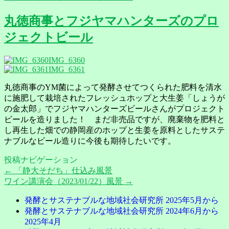
丸徳商事とフジヤマハンターズのプロ
ジェクトビール
IMG_6360
IMG_6361
丸徳商事のYM菌によって発酵させてつくられた肥料を清水
に施肥して栽培されたフレッシュホップと大生姜「しょうが
の金太郎」でフジヤマハンターズビールさんがプロジェクト
ビールを造りました！ まだ非売品ですが、廃棄物を肥料と
し再生した畑での静岡産のホップと生姜を原料としたサステ
ナブルなビール造りに今後も期待したいです。
投稿ナビゲーション
←
「静大そだち」仕込み風景
ワイン講演会（2023/01/22）風景
→
発酵とサステナブルな地域社会研究所 2025年5月から
発酵とサステナブルな地域社会研究所 2024年6月から
2025年4月